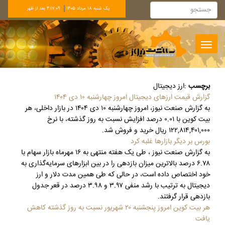
يک شنبه 18 مرداد 1405
4:17:10 بعد از ظهر
Toggle
navigation
برچسب
:
ارز دیجیتال
گزارش قیمت ارزهای دیجیتال امروز چهارشنبه ۱۰ دی ۱۴۰۴
به گزارش صنعت نیوز، امروز چهارشنبه ۱۰ دی ۱۴۰۴ در بازار داخلی، هر
بیت کوین با ۰.۰۱ درصد افزایش نسبت به روز گذشته، با نرخ
۱۲۲,۸۱۴,۴۰۱,۰۰۰ ریال خرید و فروش شد.
بورس بر دیگر بازارها غلبه کرد
به گزارش صنعت نیوز ، طی یک هفته منتهی به ۱۶ مهرماه بازار سهام با
۶.۷۸ درصد بالاترین میزان بازدهی را در بین ابزارهای سرمایه‌گذاری به
خود اختصاص داده است، در حالی که طی همین مدت دلار و ارز
دیجیتال به ترتیب با رشد منفی ۳.۹۷ و ۳.۹۸ درصد در قعر جدول
بازدهی قرار گرفتند.
هر بیت کوین امروز پنجشنبه ۲۰ شهریور نسبت به روز گذشته کاهش
یافت