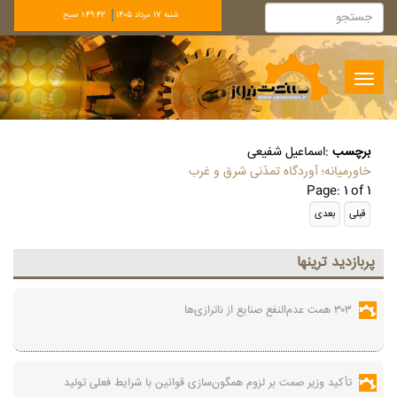
شنبه 17 مرداد 1405
1:49:42 صبح
Toggle
navigation
برچسب
:
اسماعیل شفیعی
خاورمیانه؛ آوردگاه تمدّنی شرق و غرب
Page: 1 of 1
پربازديد ترينها
۳۰۳ همت عدم‌النفع صنایع از ناترازی‌ها
تأکید وزیر صمت بر لزوم همگون‌سازی قوانین با شرایط فعلی تولید