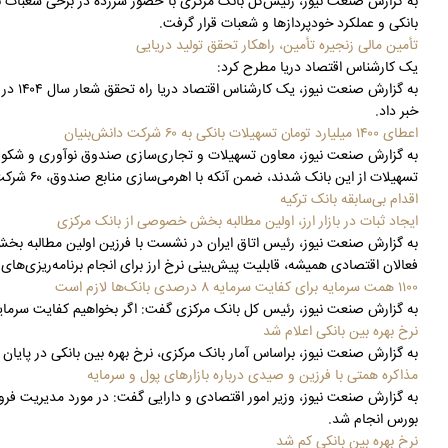
به گزارش صنعت نیوز، رئیس‌کل بانک مرکزی با حضور سرزده در برخی شعبات با
بانکی و عملکرد خودپردازها و شعبات قرار گرفت.
تأمین مالی زنجیره تأمین، راهکار تحقق تولید دریایی
یک کارشناس اقتصاد دریا مطرح کرد:
خبر داد.
اعطای ۱۴۰۰ میلیارد تومان تسهیلات بانکی به ۶۰ شرکت دانش‌بنیان
تسهیلات از این بانک شدند، ضمن آنکه با اهرمی‌سازی منابع صندوق، ۶۰ شرکت بالغ بر ۱۴۰۰ میلیارد تومان تسهیلات از بانک دریافت کردند.
اقدام بی‌سابقه بانک ترکیه
ایجاد ثبات در بازار ارز، اولین مطالبه بخش خصوصی از بانک مرکزی
به گزارش صنعت نیوز، رئیس اتاق ایران در نشست با فرزین اولین مطالبه بخش خ
فعالان اقتصادی همیشه، قابلیت پیش‌بینی نرخ ارز برای انجام برنامه‌ریزی‌ها
۱۱۰۰ همت سرمایه برای کفایت سرمایه ۸ درصدی بانک‌ها لازم است
به گزارش صنعت نیوز، رئیس کل بانک مرکزی گفت: اگر بخواهیم کفایت سرمایه بانک‌ها را به هش
نرخ بهره بین بانکی اعلام شد
به گزارش صنعت نیوز، براساس آمار بانک مرکزی، نرخ بهره بین بانکی در پایان هفته اول آبان ماه، با ا
مذاکره همتی با فرزین و صیدی درباره بازارهای پول و سرمایه
به گزارش صنعت نیوز، وزیر امور اقتصادی و دارایی گفت: در مورد مدیریت فرو
بورس انجام شد.
نرخ بهره بین بانکی کم شد