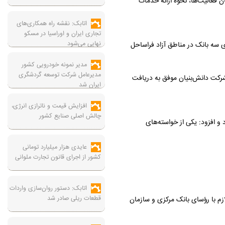
 فعالیت‌ها، نحوه ارائه خدمات
اتابک: نقشه راه همکاری‌های
تجاری ایران و اوراسیا در مسکو
نهایی می‌شود
ریا را توجه ویژه به تأمین مالی زنجیرۀ تامین (SCF) معرفی کرد و از راه‌اندازی سه بانک در مناطق آزاد فراساحل
مدیر نمونه خودرویی کشور
مدیرعامل شرکت توسعه گردشگری
 صنعت نیوز، معاون تسهیلات و تجاری‌سازی صندوق نوآوری و شکوفایی با اشاره به حمایت‌های بانک ملت از دانش‌بنیان‌ها گفت: در سال گذشته ۱۹۵ شرکت‌ دانش‌بنیان موفق به دریافت
ایران شد
افزایش قیمت و ناترازی انرژی،
چالش اصلی صنایع کشور
و افزود: یکی از خواسته‌های
عایدی هزار میلیارد تومانی
کشور از اجرای قانون تجارت ملوانی
اتابک: دستور روان‌سازی واردات
قطعات ریلی صادر شد
زم با رؤسای بانک مرکزی و سازمان