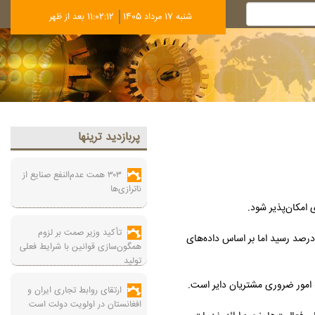
شنبه 17 مرداد 1405
11:02:13 بعد از ظهر
پربازديد ترينها
۳۰۳ همت عدم‌النفع صنایع از
ناترازی‌ها
تأکید وزیر صمت بر لزوم
زارش صنعت نیوز، بر اساس داده‌های بانک مرکزی در پایان هفته گذشته (چهارشنبه ۲۸ خردادماه)، نرخ بهره (سود) بین بانکی با کاهش ۰.۰۱ درصدی به ۲۳.۹۷ درصد رسید اما بر اساس داده‌های
همگون‌سازی قوانین با شرایط فعلی
تولید
ارتقای روابط تجاری ایران و
افغانستان در اولویت دولت است