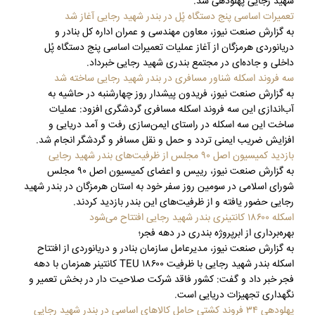
شهید رجایی پهلودهی شد.
تعمیرات اساسی پنج دستگاه پُل در بندر شهید رجایی آغاز شد
به گزارش صنعت نیوز، معاون مهندسی و عمران اداره کل بنادر و
دریانوردی هرمزگان از آغاز عملیات تعمیرات اساسی پنج دستگاه پُل
داخلی و جاده‌ای در مجتمع بندری شهید رجایی خبرداد.
سه فروند اسکله شناور مسافری در بندر شهید رجایی ساخته شد
به گزارش صنعت نیوز، فریدون پیشدار روز چهارشنبه در حاشیه به
آب‌اندازی این سه فروند اسکله مسافری گردشگری افزود: عملیات
ساخت این سه اسکله در راستای ایمن‌سازی رفت و آمد دریایی و
افزایش ضریب ایمنی تردد و حمل و نقل مسافر و گردشگر انجام شد.
بازدید کمیسیون اصل ۹۰ مجلس از ظرفیت‌های بندر شهید رجایی
به گزارش صنعت نیوز، رییس و اعضای کمیسیون اصل ۹۰ مجلس
شورای اسلامی در سومین روز سفر خود به استان هرمزگان در بندر شهید
رجایی حضور یافته و از ظرفیت‌های این بندر بازدید کردند.
اسکله ۱۸۶۰۰ کانتینری بندر شهید رجایی افتتاح می‌شود
بهره‌برداری از ابرپروژه بندری در دهه فجر؛
به گزارش صنعت نیوز، مدیرعامل سازمان بنادر و دریانوردی از افتتاح
اسکله بندر شهید رجایی با ظرفیت ۱۸۶۰۰ TEU کانتینر همزمان با دهه
فجر خبر داد و گفت: کشور فاقد شرکت صلاحیت دار در بخش تعمیر و
نگهداری تجهیزات دریایی است.
پهلودهی ۳۴ فروند کشتی حامل کالاهای اساسی در بندر شهید رجایی