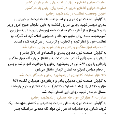
عملیات هوایی اطفای حریق در شب برای اولین بار در کشور
عملیات هوایی اطفای حریق در شب برای اولین بار در کشور
آخرین وضعیت فعالیت در بندر شهید رجایی
به گزارش صنعت نیوز، در پی توقف چندساعته فعالیت‌های دریایی و
بندری دربندر شهید رجایی در روز گذشته به دلیل انفجار، صبح امروز وزیر
راه و شهرسازی از آغاز به کار فعالیت همه زون‌های این بندر به جز زون
آسیب‌دیده مانند روال سابق خبر داد و همچنین اعلام کرد که گمرک نیز
فعالیت خود را آغاز کرده و تجارت و ترانزیت از سر گرفته شده است.
۴ محموله‌ فوق سنگین وارداتی در بندر شهید رجایی تخلیه شد
به گزارش صنعت نیوز، معاون بندری و اقتصادی اداره‌کل بنادر و
دریانوردی هرمزگان گفت: عملیات تخلیه و انتقال چهار نگله فوق سنگین
وارداتی با وزن ۵۶۴ تن در بندرشهید رجایی با موفقیت انجام شد و پس
از انجام مراحل گمرکی به استان کرمان منتقل می‌شود.
۹۶۰ هزار عملیات کانتینری در بندرشهید رجایی هرمزگان ثبت شد
به گزارش صنعت نیوز، مدیرکل بنادر و دریانوردی هرمزگان گفت: ۹۵۹
هزار و ۶۲۰ TEU (واحد شمارش کانتینر) عملیات کانتینری در چهارماهه
امسال در بندر شهید رجایی این استان ثبت شد.
صادرات ۸۱ هزار تن مواد فله معدنی از بندرشهید رجایی
به گزارش صنعت نیوز، به منظور سرعت بخشیدن و کاهش هزینه‌ها، یک
فروند شناور. یژه صادرات ۸۱ هزار تن مواد فله معدنی در اسکله بندر