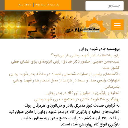
يک شنبه 18 مرداد 1405
1:29:12 صبح
Toggle
navigation
برچسب
:
بندر شهید رجایی
پای ربات‌ها به بندر شهید رجایی باز می‌شود؟
سیدحسن خمینی: حضور دکتر صادق ارزش افزوده‌ای برای فضای فعلی
کشور است
ناگفته‌های پلیس از عملیات شناسایی اجساد در حادثه بندر شهید رجایی
اظهارات رئیس صدا و سیما در بازدید از محل انفجار بندر شهید رجایی
بندرعباس
تخلیه و بارگیری ۱۱ میلیون تن کالا در بندر رجایی
پهلوگیری ۳۵ فروند کشتی در مجتمع بندری شهیدرجایی
به گزارش صنعت نیوز،مدیرکل بنادر و دریانوردی هرمزگان روند
فعالیت‌های تخلیه و بارگیری کالا در بندر شهید رجایی را عادی عنوان کرد
و گفت: ۳۵ فروند کشتی در این مجتمع بندری به منظور تخلیه و
بارگیری انواع کالا پهلودهی شده است.