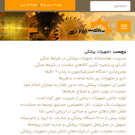
شنبه 17 مرداد 1405
12:26:59 صبح
Toggle
navigation
برچسب
:
تجهیزات پزشکی
مدیریت هوشمندانه تجهیزات پزشکی در شرایط جنگی
تاب‌آوری زنجیره تأمین کالاهای سلامت در شرایط جنگی
بومی‌سازی دستگاه استریلیزاسیون با زمان ۷ دقیقه‌
دارو و تجهیزات زیر سایه انباشت بدهی‌ها
تغییر ارز تجهیزات پزشکی باید بدون فشار به بیماران انجام شود
حمایت از تولید داخل و اصلاح تعرفه‌ها
تولید داخلی تجهیزات درمانی از ضرورت عبور کرده است
سرنوشت یک میلیارد دلار تخصیصی صندوق توسعه به «سلامت»
نقش نظارت‌های حسی و میدانی در ارزیابی ایمنی غذا
تولید بیش از ۲۰۰۰ دستگاه پزشکی و صادرات به اروپا و خاورمیانه
تسهیل در حمل‌ونقل تجهیزات پزشکی و تمدید اعتبار پروانه‌ها
حمایت معاونت علمی از شرکت‌های دانش بنیان تجهیزات پزشکی