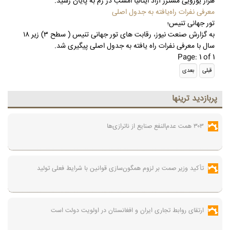
هزار یورویی مسترز آزاد ایتالیا امشب در رم به پایان رسید.
معرفی نفرات راه‌یافته به جدول اصلی
تور جهانی تنیس؛
به گزارش صنعت نیوز، رقابت های تور جهانی تنیس ( سطح ۳) زیر ۱۸
سال با معرفی نفرات راه یافته به جدول اصلی پیگیری شد.
Page: 1 of 1
پربازديد ترينها
۳۰۳ همت عدم‌النفع صنایع از ناترازی‌ها
تأکید وزیر صمت بر لزوم همگون‌سازی قوانین با شرایط فعلی تولید
ارتقای روابط تجاری ایران و افغانستان در اولویت دولت است