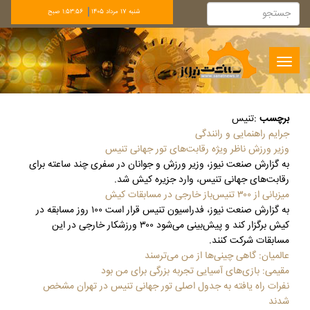
شنبه 17 مرداد 1405
1:53:57 صبح
Toggle
navigation
برچسب
:
تنیس
جرایم راهنمایی و رانندگی
وزیر ورزش ناظر ویژه رقابت‌های تور جهانی تنیس
به گزارش صنعت نیوز، وزیر ورزش و جوانان در سفری چند ساعته برای
رقابت‌های جهانی تنیس، وارد جزیره کیش شد.
میزبانی از ۳۰۰ تنیس‌باز خارجی در مسابقات کیش
به گزارش صنعت نیوز، فدراسیون تنیس قرار است ۱۰۰ روز مسابقه در
کیش برگزار کند و پیش‌بینی می‌شود ۳۰۰ ورزشکار خارجی در این
مسابقات شرکت کنند.
عالمیان: گاهی چینی‌ها از من می‌ترسند
مقیمی: بازی‌های آسیایی تجربه بزرگی برای من بود
نفرات راه یافته به جدول اصلی تور جهانی تنیس در تهران مشخص
شدند