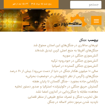
پنج شنبه 15 مرداد 1405
1:50:29 بعد از ظهر
Toggle
navigation
برچسب
:
جنگل
تورهای سافاری در جنگل‌های این استان ممنوع شد
جنگل‌های آفریقا به منبع اصلی کربن تبدیل شده‌اند
آتش‌سوزی جنگلی در سوریه
آتش‌سوزی جنگلی در «بودروم» ترکیه
آتش‌سوزی جنگلی گسترده در اسپانیا
سالی ۱۰ میلیون هکتار جنگل در دنیا از دست می‌رود/ بیش از ۶۰ درصد
جنگل‌های زاگرس از نظر تاج‌پوشش در «وضعیت بحرانی»
بازگشایی جاده بجنورد - جنگل گلستان تا پایان هفته
گسترش حریق جنگلی در «کوئینزلند» استرالیا و صدور دستور تخلیه
معاهده مقابله با جنگل‌زدایی در آمازون امضا نشد
علل تخریب جنگل و تصرف منابع طبیعی از منظر قضایی
ناپدید شدن مرموز دختر ۷ساله در جنگل