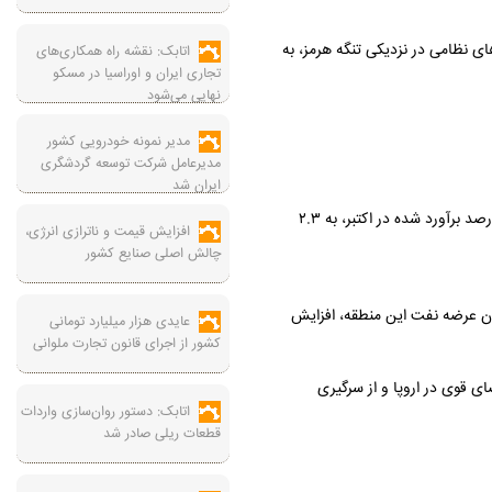
 با فروکش کردن تنش‌های نظامی در نزدیکی تنگه هرمز، به
اتابک: نقشه راه همکاری‌های
تجاری ایران و اوراسیا در مسکو
نهایی می‌شود
مدیر نمونه خودرویی کشور
مدیرعامل شرکت توسعه گردشگری
ایران شد
به گزارش صنعت نیوز، صندوق بین‌المللی پول (IMF) پیش بینی خود از نرخ رشد اقتصادی صادرکنندگان نفت در خاورمیانه را به دلیل ریزش قیمت نفت، از چهار درصد برآورد شده در اکتبر، به ۲.۳
افزایش قیمت و ناترازی انرژی،
چالش اصلی صنایع کشور
شدن عرضه نفت این منطقه، افزایش
عایدی هزار میلیارد تومانی
کشور از اجرای قانون تجارت ملوانی
بیشتر به دلیل تقاضای قوی در اروپا و از سرگیری
اتابک: دستور روان‌سازی واردات
قطعات ریلی صادر شد