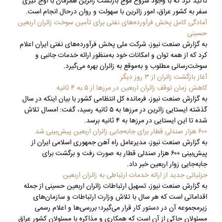
تاکید کرد که با وجود شروع موج بازگشت زائرین همزمان با اوج گیری
سفر به کشور عراق، امور زائرین با سهولت و روان درحال انجام است.
آمادگی کامل پخش فرآورده‌های نفتی برای تأمین سوخت زائران اربعین
حسینی
به گزارش صنعت نیوز، شرکت ملی پخش فرآورده‌های نفتی ایران اعلام
کرد که از همه توان و امکانات خود به‌منظور ارائه خدمات جانبی و
سوخت‌رسانی مطلوب و به‌موقع به زائران بهره‌ می‌گیرد.
آغاز بازگشت زائران از ۳ روز دیگر
کاهش زمان توقف زائران اربعین در مرزها از ۵ به ۴ ثانیه
به گزارش صنعت نیوز، فرمانده کل انتظامی کشور با بیان اینکه در سال
گذشته ایستایی زائرین در مرزها به ۵ ثانیه رسید، گفت: امسال تلاش
شده تا این ایستایی در مرزها به ۴ ثانیه برسد.
۶۰۰ هزار صندلی قطار برای جابه‌جایی زائران اربعین پیش‌بینی شد
به گزارش صنعت نیوز، مدیرعامل راه آهن جمهوری اسلامی ایران از
پیش‌بینی ۶۰۰ هزار صندلی قطار به صورت رفت و برگشت برای
جابه‌جایی زوار اربعین خبر داد.
جزئیاتی جدید از ارائه خدمات ارتباطی به زائران اربعین
به گزارش صنعت نیوز، تسهیل ارتباطات زائران اربعین حسینی از جمله
اقداماتی است که هر سال با تلاش وزارت ارتباطات و سازمان‌های
زیرمجموعه آن در دستور کار قرار می‌گیرد؛ بررسی‌ها و اعلام رسمی
مسئولان حاکی از آن است که همکاری و مذاکره با مسئولان کشور عراق