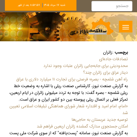
شنبه 17 مرداد 1405
8:52:58 بعد از ظهر
Toggle
navigation
برچسب
:
زائران
تصادفات جاده‌ای
محدودیتی برای جابه‌جایی زائران عتبات وجود ندارد
دینار عراق برای زائران چند؟
راه آهن شلمچه - بصره؛ فرصتی برای تجارت ۱۱ میلیارد دلاری با عراق
به گزارش صنعت نیوز، کارشناس صنعت ریلی با اشاره به وضعیت خط
ریلی شلمچه - بصره گفت: با توجه به تردد میلیونی زائران در ایام اربعین،
تمرکز فعلی بر اتصال ریلی پیوسته بین دو کشور ایران و عراق است.
«امامِ، امام امید و اقتدار» شعار شورای هماهنگی تبلیغات اسلامی تعیین
شد
توصیه جدید عربستان به حاجی‌ها
امکان جستجوی مدارک گمشده زائران اربعین فراهم شد
به گزارش صنعت نیوز، سامانه "پست‌یافته" که از سوی شرکت ملی پست