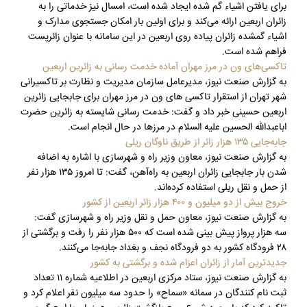
برای یافتن اشیاء گم شده ایجاد شده است، امسال نیز خدماتی را به
زائران اربعین ارائه می‌کند و برای اولین بار امکان جستجوی مدارک و
اشیاء گمشده زائران پیاده روی اربعین در این سامانه با عنوان زائرپست
فراهم شده است.
تاکسی‌های ون در مرز مهران آماده خدمت رسانی به زائرین اربعین
به گزارش صنعت نیوز، مدیرعامل سازمان مدیریت و نظارت بر تاکسیرانی
شهر تهران از استقرار تاکسی های ون در مرز مهران برای جابجایی زائرین
اربعین حسینی خبر داد و گفت: خدمت رسانی شایسته به زائرین حضرت
اباعبدالله الحسین علیه السلام در مرزها در حال انجام است.
جابه‌جایی ۱۳۵ هزار زائر از طریق ناوگان ریلی
به گزارش صنعت نیوز، معاون وزیر راه و شهرسازی با اشاره به اضافه
شدن بار جابجایی زائران اربعین به راه‌آهن، گفت: تا امروز ۱۳۵ هزار نفر
از حمل و نقل ریلی استفاده کرده‌اند.
خروج بیش از دو میلیون و ۴۰۰ هزار زائر اربعین از کشور
به گزارش صنعت نیوز، معاون حمل و نقل وزیر راه و شهرسازی گفت:
سه هزار پرواز پیش بینی شده است که ۵۰۰ هزار نفر را رفت و برگشتی از
۲۸ فرودگاه کشور به دو فرودگاه نجف و بغداد جابه‌جا می‌کنند.
جدیدترین آمار از زائران اعزام شده و برگشتی به کشور
به گزارش صنعت نیوز، ستاد مرکزی اربعین در اطلاعیه شماره ۱۱ تعداد
ثبت نام کنندگان در سمانه «سماح» را حدود سه میلیون نفر اعلام کرد و