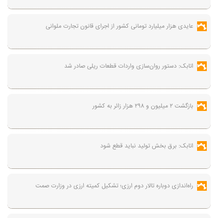
عایدی هزار میلیارد تومانی کشور از اجرای قانون تجارت ملوانی
اتابک: دستور روان‌سازی واردات قطعات ریلی صادر شد
بازگشت ۲ میلیون و ۲۹۸ هزار زائر به کشور
اتابک: برق بخش تولید نباید قطع شود
راه‌اندازی دوباره تالار دوم ارزی؛ تشکیل کمیته ارزی در وزارت صمت