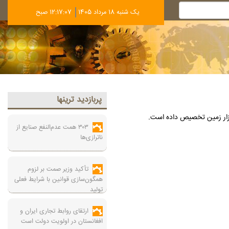
يک شنبه 18 مرداد 1405
12:17:08 صبح
پربازديد ترينها
۳۰۳ همت عدم‌النفع صنایع از
ناترازی‌ها
تأکید وزیر صمت بر لزوم
همگون‌سازی قوانین با شرایط فعلی
تولید
ارتقای روابط تجاری ایران و
افغانستان در اولویت دولت است