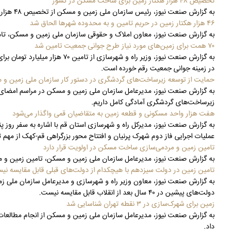
تخصیص ۴۸ هزار هکتار زمین برای ساخت مسکن در کشور
به گزارش صنعت نیوز، رئیس سازمان ملی زمین و مسکن از تخصیص ۴۸ هزار هکتار زمین برای ساخت مسکن در کشور و رفع دغدغه مردم در بخش مسکن از ابتدای دولت سیزدهم تاکنون خبر داد.
۴۶ هزار هکتار زمین در حریم تامین و به محدوده شهرها الحاق شد
به گزارش صنعت نیوز، معاون املاک و حقوقی سازمان ملی زمین و مسکن، تامین ۴۶ هزار هکتار زمین در حریم و الحاق آن به محدوده شهرها را اقدامی بی‌سابق
۷۰ همت برای زمین‌های مورد نیاز طرح جوانی جمعیت تامین شد
به گزارش صنعت نیوز، وزیر راه 
در زمینه جوانی جمعیت رقم خورده است.
حمایت از توسعه زیرساخت‌های گردشگری در دستور کار سازمان ملی زمین و
به گزارش صنعت نیوز، مدیرعامل سازمان ملی زمین و مسکن در مراسم امضای 
زیرساخت‌های گردشگری آمادگی کامل داریم.
هفت هزار واحد مسکونی و قطعه زمین به متقاضیان قمی واگذار می‌شود
به گزارش صنعت نیوز، مدیرکل راه و شهرسازی استان قم با اشاره به سفر روز
عملیات اجرایی فاز دوم شهرک پرنیان و افتتاح محور بزرگراهی قم-کهک از مهم 
تامین زمین و مردمی‌سازی ساخت مسکن در اولویت قرار دارد
به گزارش صنعت نیوز، مدیرعامل سازمان ملی زمین و مسکن، تامین زمین و 
تامین زمین در دولت سیزدهم با هیچکدام از دولت‌های قبلی قابل مقایسه ن
دولت‌های پیشین در ۴۰ سال بعد از انقلاب قابل مقایسه نیست.
زمین برای شهرک‌سازی در ۳ نقطه تهران شناسایی شد
به گزارش صنعت نیوز، مدیرعامل سازمان ملی زمین و مسکن از انجام مطالعات 
داد.