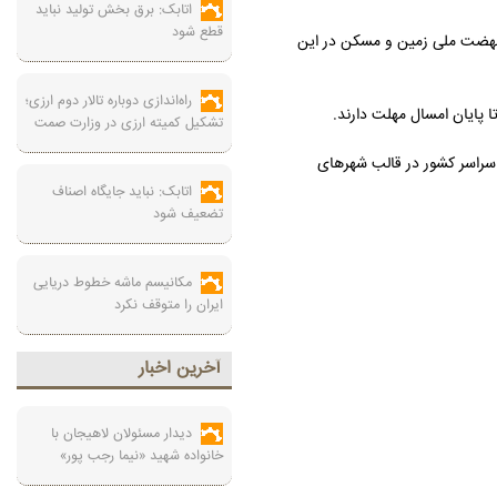
اتابک: برق بخش تولید نباید
قطع شود
 نهضت ملی زمین و مسکن در این
راه‌اندازی دوباره تالار دوم ارزی؛
تشکیل کمیته ارزی در وزارت صمت
هور در کردستان بسر می‌برد، اعلام کرد که تا کنون بیش از ۵۱ هزار هکتار زمین در سراسر کشور در قالب شهرهای
اتابک: نباید جایگاه اصناف
تضعیف شود
مکانیسم ماشه خطوط دریایی
ایران را متوقف نکرد
آخرين اخبار
دیدار مسئولان لاهیجان با
خانواده شهید «نیما رجب پور»