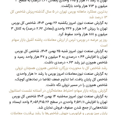
تهران با رشد ۶۱ هزار و ۶۶۵ واحدی (معادل ۱.۶۹ درصد) به سطح ۳
میلیون و ۷۱۳ هزار واحد بازگشت.
بدترین عملکرد ماهانه بورس تهران در ۵ سال گذشته؛ریزش شاخص کل
۱۳ درصد شد
به گزارش صنعت نیوز، امروز یکشنبه ۲۶ بهمن ۱۴۰۴، شاخص کل بورس
تهران با ریزش ۱۰۴ هزار و ۲۳۶ واحدی (معادل ۲.۶۲ درصد) به کانال ۳
میلیون و ۸۸۱ هزار واحد سقوط کرد.
روز پر عرضه در بورس؛ ترس از ارزش معاملات، پاشنه آشیل بازار سهام
است
به گزارش صنعت نیوز، امروز شنبه ۲۵ بهمن ۱۴۰۴، شاخص کل بورس
تهران با افزایش ۰.۴۴ درصدی به ۴ میلیون و ۴۷ هزار واحد رسید و
شاخص هم‌وزن نیز رشد ۰.۶۳ درصدی داشت.
رشد شاخص کل با محوریت بزرگان؛ شاخص هم‌وزن همچنان نزولی
به گزارش صنعت نیوز،معاملات امروز بورس با رشد ۱۰ هزار واحدی
شاخص کل پایان یافت، اما تداوم ضعف تقاضا در نمادهای کوچک،
شاخص هم‌وزن را در مسیر نزولی نگه داشت.
گزارش روزانه بازار سهام؛ احتیاط معامله‌گران در آستانه نشست استانبول
به گزارش صنعت نیوز، امروز سه‌شنبه ۱۴ بهمن ۱۴۰۴ شاخص کل بورس
تهران با افزایش ۶,۵۲۱.۱۱ واحدی در سطح ۴,۰۵۹,۴۱۵.۲۶ واحد ایستاد و
نشانه‌هایی از جمع شدن صفوف فروش نمایان شد.
پایان سبز بورس و فرابورس؛ جهش شاخص‌ها با رشد پرقدرت معاملات