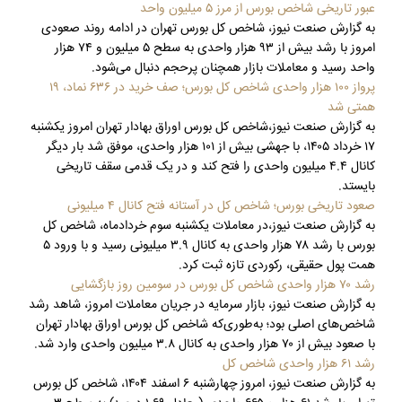
عبور تاریخی شاخص بورس از مرز ۵ میلیون واحد
به گزارش صنعت نیوز، شاخص کل بورس تهران در ادامه روند صعودی
امروز با رشد بیش از ۹۳ هزار واحدی به سطح ۵ ‏میلیون و ۷۴ هزار
واحد رسید و معاملات بازار همچنان پرحجم دنبال می‌شود‎.‎
پرواز ۱۰۰ هزار واحدی شاخص کل بورس؛ صف خرید در ۶۳۶ نماد، ۱۹
همتی شد
به گزارش صنعت نیوز،شاخص کل بورس اوراق بهادار تهران امروز یکشنبه
۱۷ خرداد ۱۴۰۵، با جهشی بیش از ۱۰۱ هزار واحدی، موفق شد بار دیگر
کانال ۴.۴ میلیون واحدی را فتح کند و در یک قدمی سقف تاریخی
بایستد.
صعود تاریخی بورس؛ شاخص کل در آستانه فتح کانال ۴ میلیونی
به گزارش صنعت نیوز،در معاملات یکشنبه سوم خردادماه، شاخص کل
بورس با رشد ۷۸ هزار واحدی به کانال ۳.۹ میلیونی رسید و با ورود ۵
همت پول حقیقی، رکوردی تازه ثبت کرد.
رشد ۷۰ هزار واحدی شاخص کل بورس در سومین روز بازگشایی
به گزارش صنعت نیوز، بازار سرمایه در جریان معاملات امروز، شاهد رشد
شاخص‌های اصلی بود؛ به‌طوری‌که شاخص کل بورس اوراق بهادار تهران
با صعود بیش از ۷۰ هزار واحدی به کانال ۳.۸ میلیون واحدی وارد شد.
رشد ۶۱ هزار واحدی شاخص کل
به گزارش صنعت نیوز، امروز چهارشنبه ۶ اسفند ۱۴۰۴، شاخص کل بورس