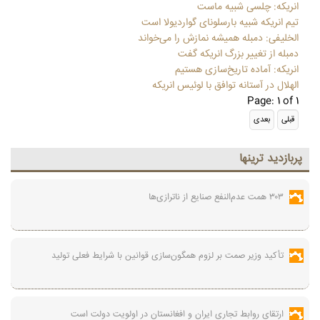
انریکه: چلسی شبیه ماست
تیم انریکه شبیه بارسلونای گواردیولا است
الخلیفی: دمبله همیشه نمازش را می‌خواند
دمبله از تغییر بزرگ انریکه گفت
انریکه: آماده تاریخ‌سازی هستیم
الهلال در آستانه توافق با لوئیس انریکه
Page: 1 of 1
پربازديد ترينها
۳۰۳ همت عدم‌النفع صنایع از ناترازی‌ها
تأکید وزیر صمت بر لزوم همگون‌سازی قوانین با شرایط فعلی تولید
ارتقای روابط تجاری ایران و افغانستان در اولویت دولت است