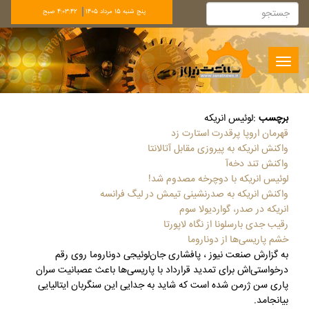
پنج شنبه 15 مرداد 1405
4:03:42 صبح
Toggle
navigation
برچسب
:
لوئیس انریکه
قهرمان اروپا پرقدرت استارت زد
واکنش انریکه به پیروزی مقابل آتالانتا
واکنش تند دخه‌آ
لوئیس انریکه با دوچرخه مصدوم شد!
واکنش انریکه به صدرنشینی تیمش در لیگ فرانسه
انریکه در صدر، گواردیولا سوم
رقیب جدی بارسلونا از نگاه لاپورتا
خشم پاریسی‌ها از دوناروما
به گزارش صنعت نیوز ، پافشاری جان‌لوئیجی دوناروما روی رقم
درخواستی‌اش برای تمدید قرارداد با پاریسی‌ها باعث عصبانیت سران
پاری سن ژرمن شده است که شاید به جدایی این سنگربان ایتالیایی
بیانجامد.