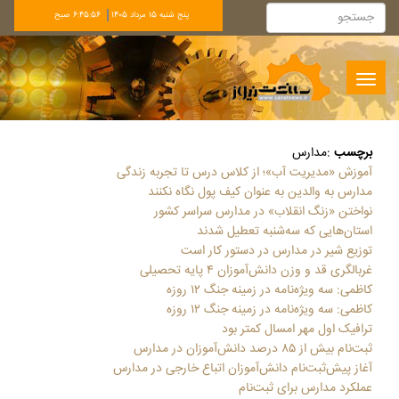
پنج شنبه 15 مرداد 1405
6:45:57 صبح
Toggle
navigation
برچسب
:
مدارس
آموزش «مدیریت آب»؛ از کلاس درس تا تجربه زندگی
مدارس به والدین به عنوان کیف پول نگاه نکنند
نواختن «زنگ انقلاب» در مدارس سراسر کشور
استان‌هایی که سه‌شنبه تعطیل شدند
توزیع شیر در مدارس در دستور کار است
غربالگری قد و وزن دانش‌آموزان ۴ پایه تحصیلی
کاظمی: سه ویژه‌نامه‌ در زمینه جنگ ۱۲ روزه
کاظمی: سه ویژه‌نامه‌ در زمینه جنگ ۱۲ روزه
ترافیک اول مهر امسال کمتر بود
ثبت‌نام بیش از ۸۵ درصد دانش‌آموزان در مدارس
آغاز پیش‌ثبت‌نام دانش‌آموزان اتباع خارجی در مدارس
عملکرد مدارس برای ثبت‌نام