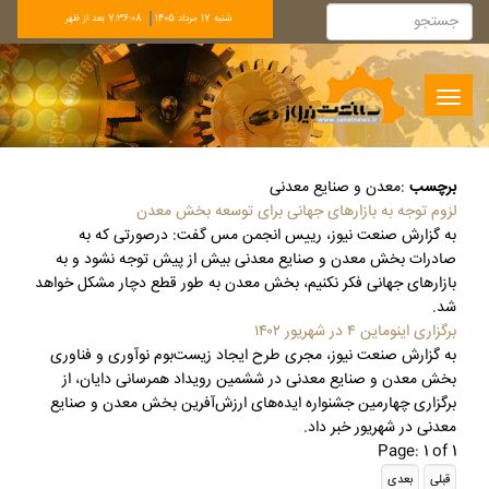
شنبه 17 مرداد 1405
7:36:08 بعد از ظهر
Toggle
navigation
برچسب
:
معدن و صنایع معدنی
لزوم توجه به بازارهای جهانی برای توسعه بخش معدن
به گزارش صنعت نیوز، رییس انجمن مس گفت: درصورتی که به
صادرات بخش معدن و صنایع معدنی بیش از پیش توجه نشود و به
بازارهای جهانی فکر نکنیم، بخش معدن به طور قطع دچار مشکل خواهد
شد.
برگزاری اینوماین ۴ در شهریور ۱۴۰۲
به گزارش صنعت نیوز، مجری طرح ایجاد زیست‌بوم نوآوری و فناوری
بخش معدن و صنایع معدنی در ششمین رویداد همرسانی دایان، از
برگزاری چهارمین جشنواره ایده‌های ارزش‌آفرین بخش معدن و صنایع
معدنی در شهریور خبر داد.
Page: 1 of 1