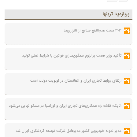
پربازديد ترينها
۳۰۳ همت عدم‌النفع صنایع از ناترازی‌ها
تأکید وزیر صمت بر لزوم همگون‌سازی قوانین با شرایط فعلی تولید
ارتقای روابط تجاری ایران و افغانستان در اولویت دولت است
اتابک: نقشه راه همکاری‌های تجاری ایران و اوراسیا در مسکو نهایی می‌شود
مدیر نمونه خودرویی کشور مدیرعامل شرکت توسعه گردشگری ایران شد