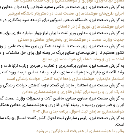
معاون برنامه‌ریزی، نوآوری و هوشمندسازی وزارت صمت منصوب شد
به گزارش صنعت نیوز، وزیر صمت در حکمی سعید شجاعی را به‌عنوان معاون بر
اجرای طرح‌های هوشمندسازی صنعت نفت در دستورکار دانشگاه امیرکبیر
به گزارش صنعت نیوز، دانشگاه صنعتی امیرکبیر برای توسعه سرمایه‌گذاری در ط
اجرای هوشمندسازی توزیع گاز در ۶ استان
به گزارش صنعت نیوز، معاون وزیر نفت با بیان نیاز چهار میلیارد دلاری برای هوشمند کردن نظام توزیع گاز کشور، گفت: 
جدیت وزارت صمت در هوشمندسازی بخش‌های صنعتی و معدنی
به گزارش صنعت نیوز، وزیر صمت با اشاره به همکاری بین معاونت علمی و و
کشور هستیم تا از ظرفیت‌های صنایع بزرگ در وهله اول برای حل مشکلات و س
آماده سازی زیرساخت‌ها برای هوشمندسازی صنایع
به گزارش صنعت نیوز، معاون برنامه‌ریزی و نظارت راهبردی وزارت ارتباطات و
رشد اقتصادی چاره‌ای جز هوشمندسازی ندارند و باید به این عرصه ورود کنند.
استاندار مازندران: هوشمندسازی راه‌ها لازمه کاهش حوادث رانندگی است
به گزارش صنعت نیوز، استاندار مازندران گفت: لازمه کاهش حوادث رانندگی و
تدارک ایران و روسیه برای تبادل فناوری و هوشمندسازی معادن
به گزارش صنعت نیوز، معاون صنایع، ماشین آلات و تجهیزات وزارت صمت گفت:
ایران و فدراسیون روسیه در زمینه تبادل فناوری و هوشمندسازی معادن همک
هوشمندسازی سازمان ثبت احوال، برنامه جدی سال ۱۴۰۲
به گزارش صنعت نیوز، رئیس سازمان ثبت احوال کشور گفت: امسال چابک سازی، 
است.
وقتی با هوشمندسازی از هدررفت آب جلوگیری می‌شود