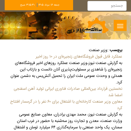
جمعه 16 مرداد 1405
3:15:31 صبح
Toggle
navigation
برچسب
:
وزیر صنعت
عملکرد قابل قبول فروشگاه‌های زنجیره‌ای در ۱۰ روز اخیر
به گزارش صنعت نیوز،وزیر صنعت عملکرد روزهای اخیر فروشگاه‌های
زنجیره‌ای را شاهدی بر مسئولیت‌پذیری آنان دانست و بازتاب این
همدلی و وحدت عمومی ملت ایران را تحمیل آتش‌بس به دشمن عنوان
کرد.
نخستین قرارداد بین‌المللی صادرات فناوری ایرانی تولید آهن اسفنجی
امضا شد
معاون وزیر صنعت کارخانه‌ای با اشتغال برای ۶۰ نفر را در گرمسار افتتاح
کرد
به گزارش صنعت نیوز، محمد مهدی برادران، معاون صنایع عمومی
وزارت صنعت، معدن و تجارت روز سه‌شنبه با حضور در غرب استان
سمنان، یک واحد صنعتی با سرمایه‌گذاری ۶۴ میلیارد تومان و اشتغال