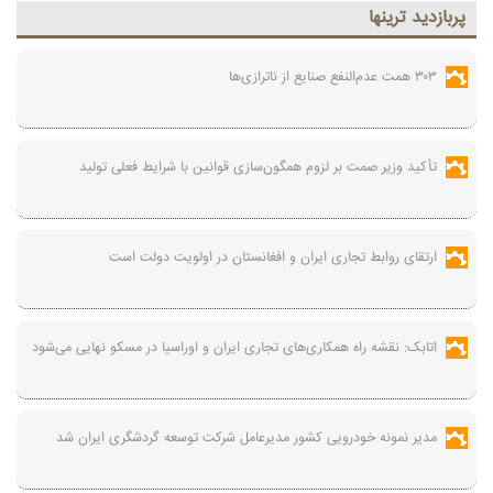
پربازديد ترينها
۳۰۳ همت عدم‌النفع صنایع از ناترازی‌ها
تأکید وزیر صمت بر لزوم همگون‌سازی قوانین با شرایط فعلی تولید
ارتقای روابط تجاری ایران و افغانستان در اولویت دولت است
اتابک: نقشه راه همکاری‌های تجاری ایران و اوراسیا در مسکو نهایی می‌شود
مدیر نمونه خودرویی کشور مدیرعامل شرکت توسعه گردشگری ایران شد