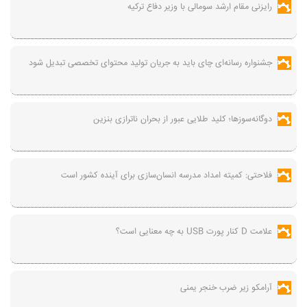
رایزنی مقام ارشد سومالی با وزیر دفاع ترکیه
جشنواره رسانه‌ای چای باید به جریان تولید محتوای تخصصی تبدیل شود
دوگانه‌سوزها؛ کلید طلایی عبور از بحران ناترازی بنزین
فلاحتی: کمیته امداد مدرسه انسان‌سازی برای آینده کشور است
علامت D کنار پورت USB به چه معنایی است؟
آرامکو زیر ضرب خنجر یمنی