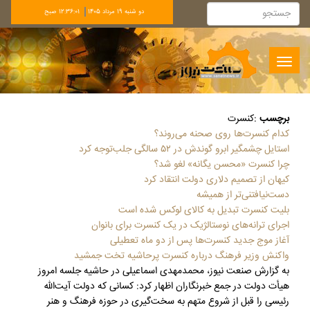
دو شنبه 19 مرداد 1405
12:36:02 صبح
Toggle
navigation
برچسب
:
کنسرت
کدام کنسرت‌ها روی صحنه می‌روند؟
استایل چشمگیر ابرو گوندش در ۵۲ سالگی جلب‌توجه کرد
چرا کنسرت «محسن یگانه» لغو شد؟
کیهان از تصمیم دلاری دولت انتقاد کرد
دست‌نیافتنی‌تر از همیشه
بلیت کنسرت تبدیل به کالای لوکس شده است
اجرای ترانه‌های نوستالژیک در یک کنسرت برای بانوان
آغاز موج جدید کنسرت‌ها پس از دو ماه تعطیلی
واکنش وزیر فرهنگ درباره کنسرت پرحاشیه تخت جمشید
به گزارش صنعت نیوز، محمدمهدی اسماعیلی در حاشیه جلسه امروز
هیأت دولت در جمع خبرنگاران اظهار کرد: کسانی که دولت آیت‌الله
رئیسی را قبل از شروع متهم به سخت‌گیری در حوزه فرهنگ و هنر