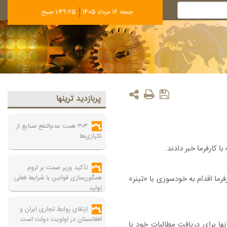
جمعه 16 مرداد 1405
1:49:25 صبح
پربازديد ترينها
۳۰۳ همت عدم‌النفع صنایع از
ناترازی‌ها
ا کارفرما خبر دادند.
تأکید وزیر صمت بر لزوم
همگون‌سازی قوانین با شرایط فعلی
تلاف با کارفرما اقدام به خودسوزی با «تینر»
تولید
ارتقای روابط تجاری ایران و
افغانستان در اولویت دولت است
ها برای دریافت مطالبات خود با