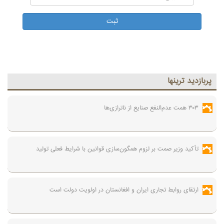
پربازديد ترينها
۳۰۳ همت عدم‌النفع صنایع از ناترازی‌ها
تأکید وزیر صمت بر لزوم همگون‌سازی قوانین با شرایط فعلی تولید
ارتقای روابط تجاری ایران و افغانستان در اولویت دولت است