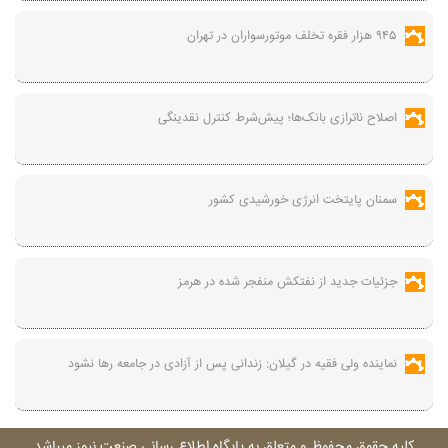
۹۴۵ هزار فقره تخلف موتورسواران در تهران
اصلاح ناترازی بانک‌ها؛ پیش‌شرط کنترل نقدینگی
سمنان پایتخت انرژی خورشیدی کشور
جزئیات جدید از نفتکش منفجر شده در هرمز
نماینده ولی فقیه در گیلان: زندانی پس از آزادی در جامعه رها نشود
کليه حقوق محفوظ و متعلق به پايگاه اطلاع رسانی صنعت نيوز ميباشد