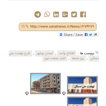
http://www.sanatnews.ir/News//274279
برچسب ها :
افتتاح واحد
,
استان بوشهر
,
طرح نهضت ملی
مسکن
,
روز جمعه
,
اخبار صنعت نیوز