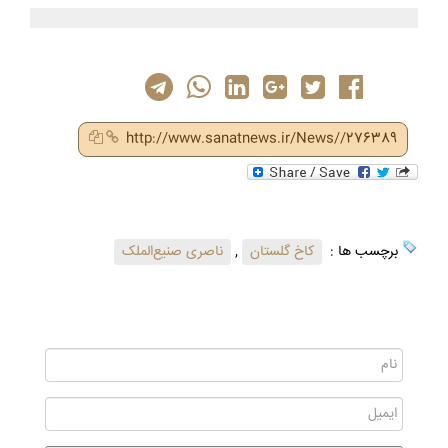
http://www.sanatnews.ir/News//276389
برچسب ها :
کاخ گلستان
,
ناصری صنیع‌الملک