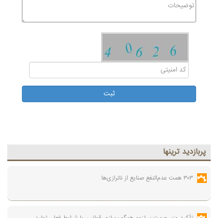
پربازديد ترينها
۳۰۳ همت عدم‌النفع صنایع از ناترازی‌ها