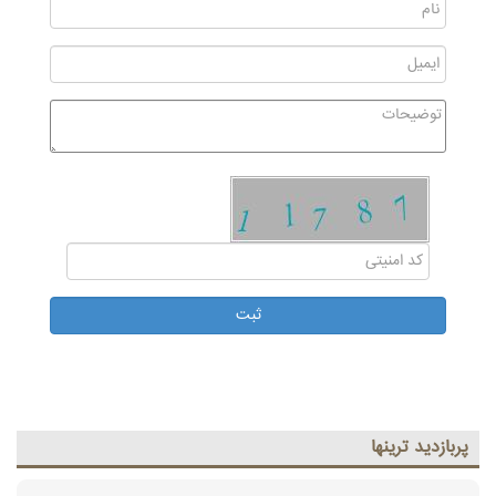
پربازديد ترينها