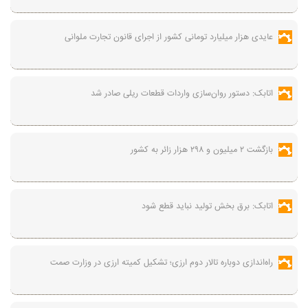
عایدی هزار میلیارد تومانی کشور از اجرای قانون تجارت ملوانی
اتابک: دستور روان‌سازی واردات قطعات ریلی صادر شد
بازگشت ۲ میلیون و ۲۹۸ هزار زائر به کشور
اتابک: برق بخش تولید نباید قطع شود
راه‌اندازی دوباره تالار دوم ارزی؛ تشکیل کمیته ارزی در وزارت صمت