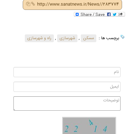
http://www.sanatnews.ir/News//283774
برچسب ها :
مسکن
,
شهرسازی
,
راه و شهرسازی