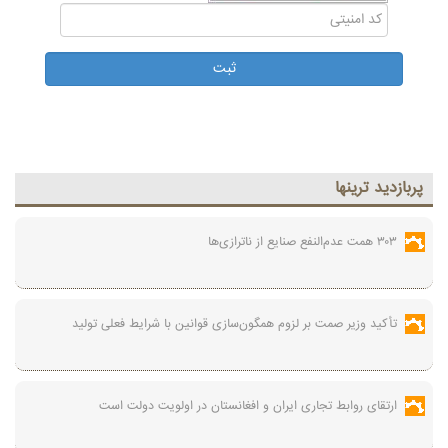
پربازديد ترينها
۳۰۳ همت عدم‌النفع صنایع از ناترازی‌ها
تأکید وزیر صمت بر لزوم همگون‌سازی قوانین با شرایط فعلی تولید
ارتقای روابط تجاری ایران و افغانستان در اولویت دولت است