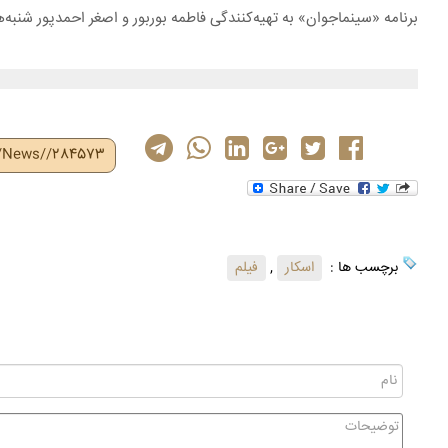
برنامه «سینماجوان» به تهیه‌کنندگی فاطمه بوربور و اصغر احمدپور شنبه‌ها ساعت ۲۰ از شبکه مستند سیما پخش می‌شود و بازپخش آن یکشنبه ساعت ۰۰
r/News//284573
برچسب ها :
اسکار
,
فیلم