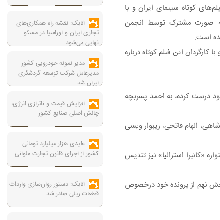
‌های کوتاه سینمای ایران و با
 به صورت مشترک توسط انجمن
اتابک: نقشه راه همکاری‌های
تجاری ایران و اوراسیا در مسکو
ده است.
نهایی می‌شود
کارگردان این فیلم کوتاه درباره
مدیر نمونه خودرویی کشور
مدیرعامل شرکت توسعه گردشگری
ایران شد
خود درست کرده، به احمد پسربچه
افزایش قیمت و ناترازی انرژی،
چالش اصلی صنایع کشور
اهی، الهام فاتحی، ریبوار ویسی
عایدی هزار میلیارد تومانی
کشور از اجرای قانون تجارت ملوانی
ه‌ «کانبرا استرالیا» نیز تندیس
خش نهم از پرونده خود درخصوص
اتابک: دستور روان‌سازی واردات
قطعات ریلی صادر شد