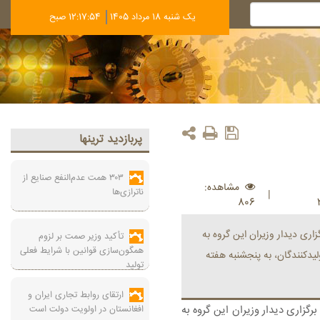
يک شنبه 18 مرداد 1405
12:17:55 صبح
پربازديد ترينها
۳۰۳ همت عدم‌النفع صنایع از
مشاهده:
ناترازی‌ها
|
806
اری دیدار وزیران این گروه به
تأکید وزیر صمت بر لزوم
همگون‌سازی قوانین با شرایط فعلی
لیدکنندگان، به پنجشنبه هفته
تولید
ارتقای روابط تجاری ایران و
گزاری دیدار وزیران این گروه به
افغانستان در اولویت دولت است