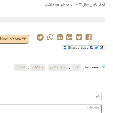
که تا پایان سال ۲۰۲۳ ادامه خواهد داشت.
r/News//285533
برچسب ها :
نفت
,
اوپک پلاس
,
مذاکرات
,
کاهش