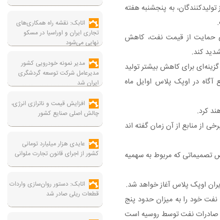
 تولیدکنندگان، به پنجشنبه هفته
اتابک: نقشه راه همکاری‌های
تجاری ایران و اوراسیا در مسکو
ای حمایت از قیمت نفت، کاهش
نهایی می‌شود
شدید کند.
مدیر نمونه خودرویی کشور
 گزینه‌ای برای کاهش بیشتر تولید
مدیرعامل شرکت توسعه گردشگری
آگاه در اوپک پلاس اوایل ماه
ایران شد
افزایش قیمت و ناترازی انرژی،
چالش اصلی صنایع کشور
ین حال، برخی از منابع از آن زمان گفته اند
عایدی هزار میلیارد تومانی
کشور از اجرای قانون تجارت ملوانی
ص تصمیماتی که مربوط به سهمیه
اتابک: دستور روان‌سازی واردات
قطعات ریلی صادر شد
دامات که از اواخر سال ۲۰۲۲ آغاز شد، متعهد شده‌اند تولید نفت خود را به میزان حدود پنج
انه یک میلیون بشکه در روز از سوی عربستان سعودی و کاهش ۳۰۰ هزار بشکه در روز صادرات نفت توسط روسیه است