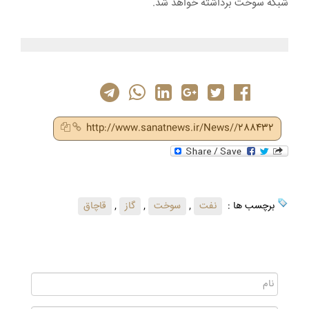
شبکه سوخت برداشته خواهد شد.
http://www.sanatnews.ir/News//288432
برچسب ها :
نفت
,
سوخت
,
گاز
,
قاچاق