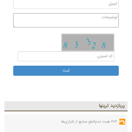
پربازديد ترينها
۳۰۳ همت عدم‌النفع صنایع از ناترازی‌ها