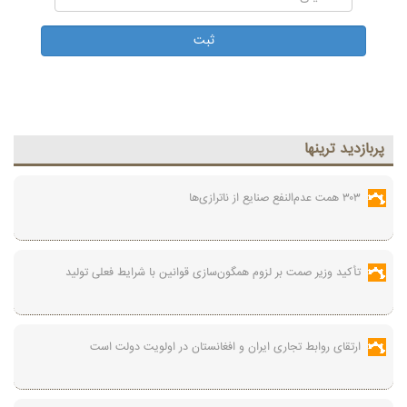
پربازديد ترينها
۳۰۳ همت عدم‌النفع صنایع از ناترازی‌ها
تأکید وزیر صمت بر لزوم همگون‌سازی قوانین با شرایط فعلی تولید
ارتقای روابط تجاری ایران و افغانستان در اولویت دولت است