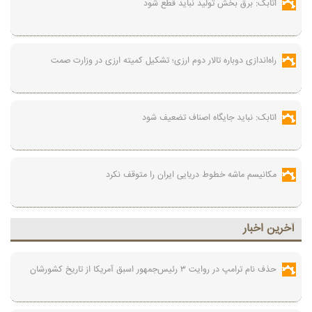
اتابک: برق بخش تولید نباید قطع شود
راه‌اندازی دوباره تالار دوم ارزی؛ تشکیل کمیته ارزی در وزارت صمت
اتابک: نباید جایگاه اصناف تضعیف شود
مکانیسم ماشه خطوط دریایی ایران را متوقف نکرد
آخرين اخبار
حذف نام ترامپ در روایت ۳ رئیس‌جمهور اسبق آمریکا از تاریخ کشورشان