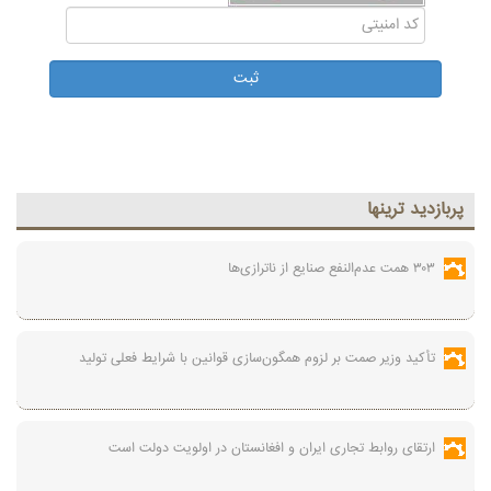
پربازديد ترينها
۳۰۳ همت عدم‌النفع صنایع از ناترازی‌ها
تأکید وزیر صمت بر لزوم همگون‌سازی قوانین با شرایط فعلی تولید
ارتقای روابط تجاری ایران و افغانستان در اولویت دولت است