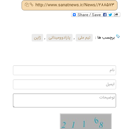
http://www.sanatnews.ir/News//288573
برچسب ها :
تیم ملی
,
پارادوومیدانی
,
ژاپن