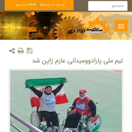
يک شنبه 18 مرداد 1405
4:34:44 بعد از ظهر
Toggle
navigation
تیم ملی پارادوومیدانی عازم ژاپن شد