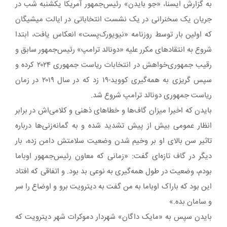
به گزارش ایسنا، «جو بایدن» رئیس‌جمهور آمریکا یکشنبه شب در
جریان یک سخنرانی در یک نشست انتخاباتی در ایالت میشیگان
که اولین بار توسط روزنامه «نیویورک‌پست» انعکاس یافت، ابتدا
شروع به انتقادهای مکرر علیه «دونالد ترامپ» رئیس‌جمهور سابق و
رقیب جمهوری‌خواهش در انتخابات ریاست جمهوری ۲۰۲۴ کرده و
سپس گریزی به همه‌گیری کووید-۱۹ زد که در سال ۲۰۱۹ در زمان
ریاست جمهوری دونالد ترامپ شروع شد.
بایدن که اخیرا میزان گاف‌ها و خطاهای ذهنی و کلامی‌اش در برابر
انظار عمومی بیش از پیش تشدید شده و به گمانه‌زنی‌ها درباره
تاثیر سن بالای او بر وخیم شدن وضعیت سلامتش دامن زده، بار
دیگر در گاف تازه‌ای گفت: «زمانی که معاون رئیس‌جمهور اوباما
بودم، وضعیت در طول همه‌گیری به نوعی بد بود. و اتفاقی که افتاد
این بود که باراک اوباما به من گفت به دیترویت برو و اوضاع را سر
و سامان بده.»
بایدن سپس به «مایک داگان» شهردار دموکرات شهر دیترویت که