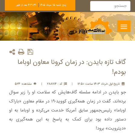
پنج شنبه 15 مرداد 1405
4:31:32 بعد از ظهر
Toggle
navigation
گاف تازه بایدن: در زمان کرونا معاون اوباما
بودم!
تاريخ:اول خرداد 1403 ساعت 12:50
|
کد : 288714
|
مشاهده: 524
جو بایدن در ادامه سلسله گاف‌هایش که سلامت او را زیر سوال
برده‌اند، گفت در زمان همه‌گیری کووید-۱۹ در مقام معاون «باراک
اوباما» رئیس‌جمهور سابق آمریکا خدمت می‌کرده و اوباما به او
دستور داده بود برای کمک به پاسخ به این همه‌گیری به
«دیترویت» برود!