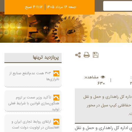
جمعه 16 مرداد 1405
4:11:12 صبح
پربازديد ترينها
۳۰۳ همت عدم‌النفع صنایع از
مشاهده:
ناترازی‌ها
|
630
داره کل راهداری و حمل و نقل
تأکید وزیر صمت بر لزوم
همگون‌سازی قوانین با شرایط فعلی
 حفاظتی کیپ سیل در محور
تولید
ارتقای روابط تجاری ایران و
 اداره کل راهداری و حمل و نقل
افغانستان در اولویت دولت است