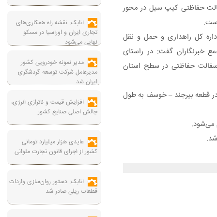
الت حفاظتی کیپ سیل در محور
اتابک: نقشه راه همکاری‌های
تجاری ایران و اوراسیا در مسکو
داره کل راهداری و حمل و نقل
نهایی می‌شود
وبی صبح شنبه ۳۰ تیر در جمع خبرنگاران گفت: در راستای
مدیر نمونه خودرویی کشور
آسفالت حفاظتی در سطح استان
مدیرعامل شرکت توسعه گردشگری
ایران شد
در قطعه بیرجند – خوسف به طول
افزایش قیمت و ناترازی انرژی،
چالش اصلی صنایع کشور
 می‌شود.
شد.
عایدی هزار میلیارد تومانی
کشور از اجرای قانون تجارت ملوانی
اتابک: دستور روان‌سازی واردات
قطعات ریلی صادر شد