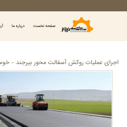
صفحه نخست
درباره ما
آر
اجرای عملیات روکش آسفالت محور بیرجند – خوسف به طو