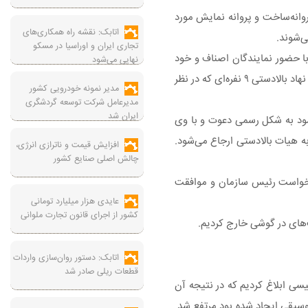
وانه‌ساخت و پروانه نمایش مورد
اتابک: نقشه راه همکاری‌های
ی‌شوند.
تجاری ایران و اوراسیا در مسکو
با حضور نمایندگان اصناف و خود
نهایی می‌شود
هنرمند تشکیل می‌شود مورد بررسی قرار می‌گیرد، در این جلسه خود هنرمند سخنانش را می‌گوید و اگر حکم صادره مورد اعتراض قرار گرفت موضوع در نهاد بالادستی ۹ نفره‌ای که در نظر
مدیر نمونه خودرویی کشور
مدیرعامل شرکت توسعه گردشگری
ایران شد
 شود به شکل رسمی دعوت و با وی
ه هیات بالادستی ارجاع می‌شود.
افزایش قیمت و ناترازی انرژی،
چالش اصلی صنایع کشور
درخواست رئیس سازمان و موافقت
عایدی هزار میلیارد تومانی
کشور از اجرای قانون تجارت ملوانی
ف‌های در گوشی خارج کردیم.
اتابک: دستور روان‌سازی واردات
قطعات ریلی صادر شد
ا بعد از ۴۵ سال توسط فقیهی همچون آیت‌الله رئیسی ابلاغ کردیم که در نتیجه آن
وسیقی ایجاد شده بود مرتفع شد.