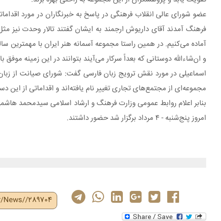
عضو شورای عالی انقلاب فرهنگی در پاسخ به خبرنگاران در مورد اقدام
فرهنگ آمدند آقای داریوش ارجمند به ایشان گفتند تالار وحدت نیز مث
و ان‌شاءالله دوستانی که بعداً سرکار می‌آیند بتوانند در این زمینه موفق با
اسماعیلی در مورد نقش ترویج زبان فارسی گفت: شورای صیانت از زبان 
مجموعه‌ای از مجتمع‌های تجاری تغییر نام یافته‌اند و اقداماتی از این دست انجام شده تا جایی که تقریبا ۴۰ تا ۵۰ د
بنابر اعلام روابط عمومی وزارت فرهنگ و ارشاد اسلامی سیدمحمد هاش
امروز پنج‌شنبه - ۴ مرداد برگزار شد حضور داشتند.
ir/News//289704