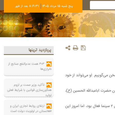
پنج شنبه 15 مرداد 1405
8:19:31 بعد از ظهر
پربازديد ترينها
۳۰۳ همت عدم‌النفع صنایع از
ناترازی‌ها
ن می‌گوییم. او می‌تواند از خود
تأکید وزیر صمت بر لزوم
همگون‌سازی قوانین با شرایط فعلی
ان حضرت اباعبدالله الحسین (ع)،
تولید
وی افزود: در دولت سیزدهم تلاش کردیم بسیاری از زیرساخت‌ها را ارتقا دهیم. به عنوان مثال زمانی که کارمان را در دولت آغاز کردیم در شهر زاهدان ۲ سینما فعال بود، اما امروز این
ارتقای روابط تجاری ایران و
افغانستان در اولویت دولت است