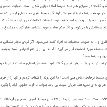
وعش، گفت: در شورای هنر سند سینما آماده نهایی شدن است؛ ضوابط صدور پر
دان در عرصه سینما خارج از سیستم فرهنگی توسط هیچ محکمه‌ای فراخوانده نم
گاه و دادسرا در رفت و آمد باشد، توسط هیات تخلفات در وزارت فرهنگ که 
اری و... به صورت مخفیانه به افراد گفته نمی‌شود. اگر فردی دچار مشکلی
 منصفه مورد قضاوت قرار می‌گیرد. اگر به این رای هم اعتراض شود پرونده ب
ریان سینما نبود؟
ر توقف تولید و یا نمایش فیلمی گرفته شود همه هزینه‌های ساخت فیلم با 
شور سینما برخلاف منافع ملی است؟ ما این روند را شفاف کردیم و آنها را از حر
ه هر بهانه‌ای نمی‌دهد، جریان سینمایی باید بتواند با قوت حقوق افراد را بگیرد.
وی افزود: اتفاقاتی که در این دوره رخ داد گام های بلندی برای حل مشکلات است. سند موسیقی ر
 موسیقی ورود کند؛ براساس همین سند مسأله‌ای که در یکی از کنسرت‌های م