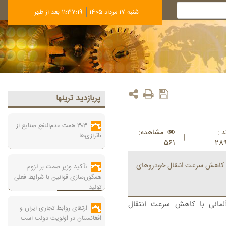
شنبه 17 مرداد 1405
11:37:20 بعد از ظهر
پربازديد ترينها
۳۰۳ همت عدم‌النفع صنایع از
 :
مشاهده:
ناترازی‌ها
|
561
28
ا کاهش سرعت انتقال خودروهای
تأکید وزیر صمت بر لزوم
همگون‌سازی قوانین با شرایط فعلی
تولید
مانی با کاهش سرعت انتقال
ارتقای روابط تجاری ایران و
افغانستان در اولویت دولت است