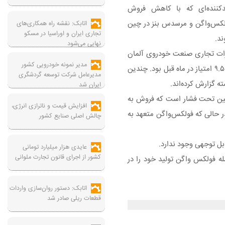
دکننده‌ای که با کاهش فروش
لکس‌واگن و مرسدس بنز در چین
اتابک: نقشه راه همکاری‌های
تجاری ایران و اوراسیا در مسکو
ند.
نهایی می‌شود
رات تجاری صنعت خودروی آلمان
مدیر نمونه خودرویی کشور
در ماه جولای به منفی ۱۸.۳ واحد رسید که از منفی ۹.۵ امتیاز در ماه قبل بود. چندین
مدیرعامل شرکت توسعه گردشگری
ه گزارش کرده‌اند.
ایران شد
 چین تحت فشار است که فروش به
افزایش قیمت و ناترازی انرژی،
 حالی که فولکس‌واگن متعهد به
چالش اصلی صنایع کشور
بل توجهی وجود ندارد.
عایدی هزار میلیارد تومانی
کشور از اجرای قانون تجارت ملوانی
ست، زیرا خودروسازان از جمله فولکس واگن تولید خود را در
اتابک: دستور روان‌سازی واردات
قطعات ریلی صادر شد