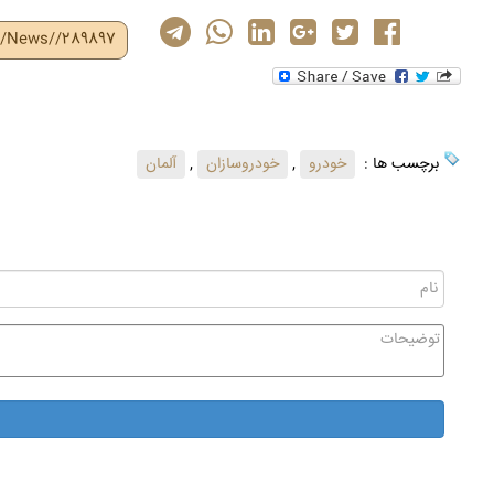
ir/News//289897
برچسب ها :
خودرو
,
خودروسازان
,
آلمان