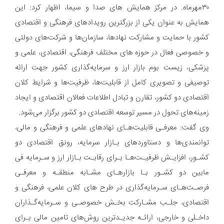
۳۰مهرماه. در مرکز همایش های صدا و سیما، اظهار کرد: این
همایش به عنوان یکی از بزرگترین رویدادهای فرهنگی و اقتصادی
کشور با حمایت و مشارکت نهادها، سازمان‌ها و شرکت‌های دولتی
و خصوصی فعال در حوزه های مختلف فرهنگی، اقتصادی، علمی و
پزشکی، زیست بوم بازار ارز و سرمایه‌گذاری کشور جهت ارائه
توصیفی و تصویری کامل از قابلیت‌ها، ظرفیت‌ها و شرایط کلان
اقتصادی دو کشور، تقارن و تبادل اطلاعات فعالان اقتصادی و ایجاد
زمینه‌های تحول در مسیر توسعه اقتصادی دو کشور برگزار می‌شود.
وی گفت: معرفـی قابلیت‌هـای نهادهای علمی و فرهنگی و مالی،
توانمندی‌ها و دستاوردهای بـازار سرمایه، رونق اقتصادی دو
کشـور، افزایـش ظرفیـت‌هـا بـرای رقابـت بـازار ارز و سـرمایه فی
مابین دو کشـور بـا بازارهـای مشـابه منطقـه و معرفـی
فرصـت‌هـای سـرمایه‌گذاری در طرح های کلان علمی، فرهنگی و
اقتصادی، جلـب مشـارکت بخـش خصوصـی و سـرمایه‌گـذاران
داخـلی و خارجی، ارائـه جدیـدترین روش‌های تامین مالی بـرای