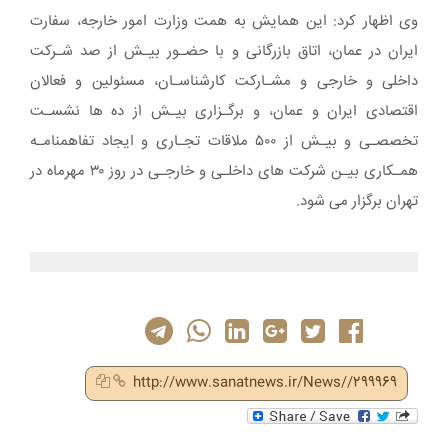
وی اظهار کرد: این همایش به همت وزارت امور خارجه، سفارت
ایران در عمان، اتاق بازرگانی و با حضـور بیـش از صد شـرکت
داخلی و خارجی و مشـارکت کارشناسـان، مسئولین و فعالان
اقتصادی ایران و عمان، و برگـزاری بیـش از ده ها نشسـت
تخصصـی و بیـش از ۵۰۰ ملاقات تجـاری و ایجاد تفاهمنامـه
همـکاری بیـن شرکت های داخلـی و خارجـی در روز ۳۰ مهرماه در
تهران برگزار می شود.
http://www.sanatnews.ir/News//299969