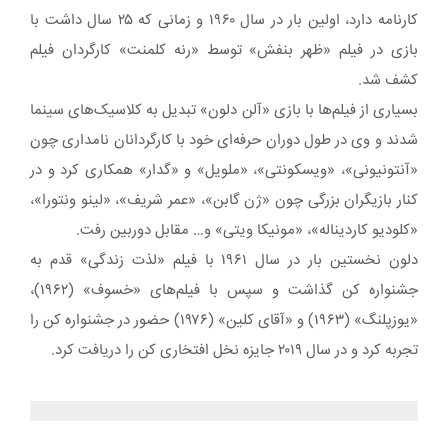
کارنامه دارد، اولین بار در سال ۱۹۶۰ و زمانی که ۲۵ سال داشت با
بازی در فیلم «ظهر بنفش» توسط «رنه کلمنت» کارگردان فیلم
کشف شد.
بسیاری از فیلم‌ها با بازی «آلن دلون» تبدیل به کلاسیک‌های سینما
شدند و وی در طول دوران حرفه‌ای خود با کارگردانان نامداری چون
«آنتونیونی»، «ویسکونتی»، «ملویل» و «گدار» همکاری کرد و در
کنار بازیگران بزرگی چون «ژن گابن»، «عمر شریف»، «لینو ونتورا»،
«کلودیو کاردیناله»، «مونیکا ویتی» و… مقابل دوربین رفت.
دلون نخستین بار در سال ۱۹۶۱ با فیلم «لذت زندگی» قدم به
جشنواره کن گذاشت و سپس با فیلم‌های «خسوف» (۱۹۶۲)،
«یوزپلنگ» (۱۹۶۳) و «آقای کلین» (۱۹۷۶) حضور در جشنواره کن را
تجربه کرد و در سال ۲۰۱۹ جایزه نخل افتخاری کن را دریافت کرد.