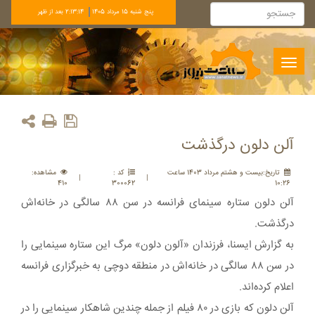
پنج شنبه 15 مرداد 1405
2:13:14 بعد از ظهر
Toggle
navigation
آلن دلون درگذشت
تاريخ:بيست و هشتم مرداد 1403 ساعت
کد :
مشاهده:
|
|
410
300062
10:26
آلن دلون ستاره سینمای فرانسه در سن ۸۸ سالگی در خانه‌اش
درگذشت.
به گزارش ایسنا، فرزندان «آلون دلون» مرگ این ستاره سینمایی را
در سن ۸۸ سالگی در خانه‌اش در منطقه دوچی به خبرگزاری فرانسه
اعلام کرده‌اند.
آلن دلون که بازی در ۸۰ فیلم از جمله چندین شاهکار سینمایی را در