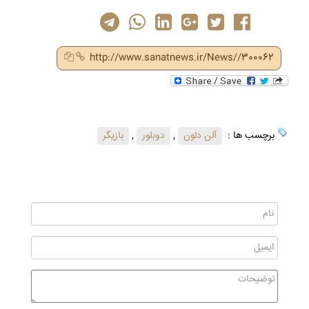
http://www.sanatnews.ir/News//300062
برچسب ها :
آلن دلون
,
دوبلور
,
بازیگر