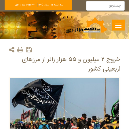
پنج شنبه 15 مرداد 1405
6:51:37 بعد از ظهر
Toggle
navigation
خروج ۲ میلیون و ۵۵ هزار زائر از مرزهای
اربعینی کشور