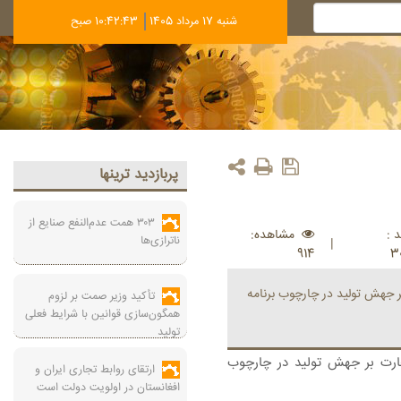
شنبه 17 مرداد 1405
10:42:44 صبح
پربازديد ترينها
۳۰۳ همت عدم‌النفع صنایع از
 :
مشاهده:
ناترازی‌ها
|
914
3
 جهش تولید در چارچوب برنامه
تأکید وزیر صمت بر لزوم
همگون‌سازی قوانین با شرایط فعلی
تولید
ارت بر جهش تولید در چارچوب
ارتقای روابط تجاری ایران و
افغانستان در اولویت دولت است