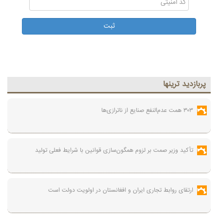
پربازديد ترينها
۳۰۳ همت عدم‌النفع صنایع از ناترازی‌ها
تأکید وزیر صمت بر لزوم همگون‌سازی قوانین با شرایط فعلی تولید
ارتقای روابط تجاری ایران و افغانستان در اولویت دولت است