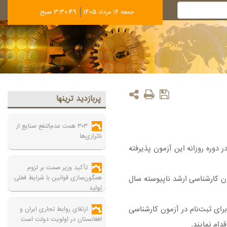
جمعه 16 مرداد 1405
3:30:49 صبح
پربازديد ترينها
۳۰۳ همت عدم‌النفع صنایع از
ناترازی‌ها
ود و افرادی که در دوره روزانه این آزمون پذیرفته
تأکید وزیر صمت بر لزوم
همگون‌سازی قوانین با شرایط فعلی
ان ثبت‌نام قبول شدگان آزمون کارشناسی ‌ارشد ناپیوسته سال
تولید
ظور فراهم نمودن تسهیلات بیشتر برای این‌ دسته از پذیرفته‌شدگان و همچنین متقاضیانی که در مهلت مقرر ( ۱۴۰۳/۰۷/۲۲ تا ۱۴۰۳/۰۸/۰۲) برای ثبت‌نام در آزمون کارشناسی
ارتقای روابط تجاری ایران و
افغانستان در اولویت دولت است