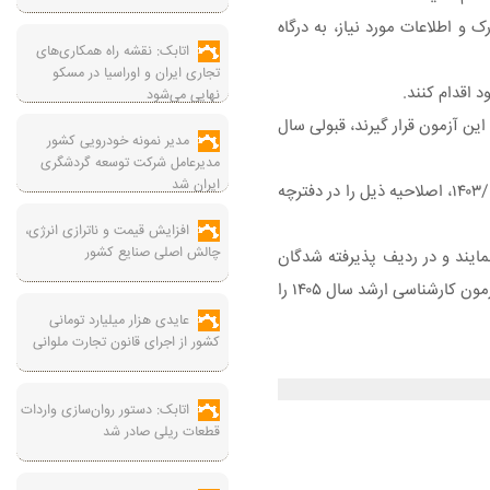
چه راهنمای ثبت‌نام، مندرجات اطلاعیه تاریخ ۱۴۰۳/۰۷/۱۹و فراهم نمودن مدارک و اطلاعات مورد نیاز، به درگاه
اتابک: نقشه راه همکاری‌های
تجاری ایران و اوراسیا در مسکو
نهایی می‌شود
ارشناسی ارشد سال ۱۴۰۴ ثبت‌نام نموده و در ردیف قبولین این آزمون قرار گیرند، قبولی سال
مدیر نمونه خودرویی کشور
مدیرعامل شرکت توسعه گردشگری
ایران شد
در ادامه سازمان ملی سنجش در اطلاعیه جداگانه تاکید کرد؛ پیرو انتشار دفترچه راهنمای ثبت‌نام این آزمون و اطلاعیه‌های تاریخ ۱۴۰۳/۰۷/۱۹ و ۱۴۰۳/۰۸/۱۶، اصلاحیه ذیل را در دفترچه
افزایش قیمت و ناترازی انرژی،
چالش اصلی صنایع کشور
اب فرهنگی داوطلبانی که در آزمون کارشناسی ارشد سال ۱۴۰۴ ثبت‌نام و شرکت نمایند و در ردیف پذیرفته شدگان
نهایی دوره روزانه (آموزش رایگان) آزمون مذکور قرار گیرند، چه در دانشگاه یا موسسه قبولی ثبت‌ نام کنند و چه ثبت‌نام نکنند، اجازه شرکت مجدد در آزمون کارشناسی ارشد سال ۱۴۰۵ را
عایدی هزار میلیارد تومانی
کشور از اجرای قانون تجارت ملوانی
اتابک: دستور روان‌سازی واردات
قطعات ریلی صادر شد