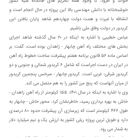
خواند و افزود: با وجود همه تحریم های ظالمانه علیه کشور
خوشبختانه با دانش مهندسی بالا این پروژه در حال انجام است و
انشالله با غیرت و همت دولت چهاردهم شاهد پایان یافتن این
کریدور در دولت وفاق ملی باشیم.
عباس خطیبی با اشاره به اینکه در ۲۰ سال گذشته شاهد اجرای
بخش های مختلف راه آهن چابهار - زاهدان بوده است، گفت: بر
اساس ماده ۵۶ قانون برنامه هفتم پیشرفت ساخت خطوط راه آهن
در ایران در دست اجراست که شامل ۶ کریدور شمالی و جنوبی و دو
کریدور شرقی- غربی است. کریدور چابهار - سرخس پنجمین کریدور
از میان آنهاست که پنج مرز کشور را به هم متصل می کند.
وی با اشاره به اینکه در سال ۱۴۰۱، ۱۵۵ کیلومتر از راه آهن زاهدان -
خاش به بهره برداری رسید، خاطرنشان کرد: محور خاش - چابهار به
طول ۴۶۶ کیلومتر است که زیرسازی آن پیشرفت حدود ۸۰ درصدی
دارد و طویل ترین پروژه ریلی کشور به ارزش یک و نیم میلیارد دلار
به شمار می رود.