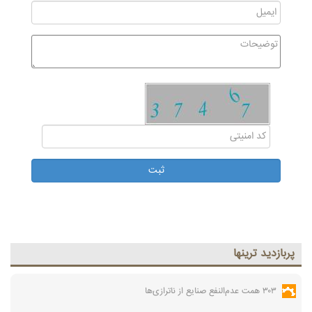
پربازديد ترينها
۳۰۳ همت عدم‌النفع صنایع از ناترازی‌ها