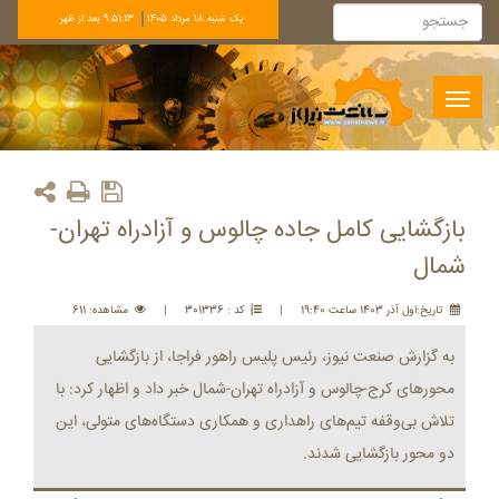
يک شنبه 18 مرداد 1405
9:51:13 بعد از ظهر
Toggle
navigation
بازگشایی کامل جاده چالوس و آزادراه تهران-
شمال
تاريخ:اول آذر 1403 ساعت 19:40
|
کد : 301336
|
مشاهده: 611
به گزارش صنعت نیوز، رئیس پلیس راهور فراجا، از بازگشایی
محورهای کرج-چالوس و آزادراه تهران-شمال خبر داد و اظهار کرد: با
تلاش بی‌وقفه تیم‌های راهداری و همکاری دستگاه‌های متولی، این
دو محور بازگشایی شدند.