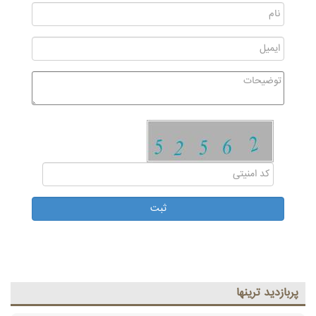
پربازديد ترينها