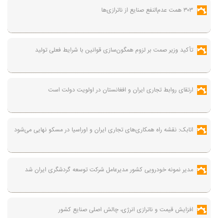
۳۰۳ همت عدم‌النفع صنایع از ناترازی‌ها
تأکید وزیر صمت بر لزوم همگون‌سازی قوانین با شرایط فعلی تولید
ارتقای روابط تجاری ایران و افغانستان در اولویت دولت است
اتابک: نقشه راه همکاری‌های تجاری ایران و اوراسیا در مسکو نهایی می‌شود
مدیر نمونه خودرویی کشور مدیرعامل شرکت توسعه گردشگری ایران شد
افزایش قیمت و ناترازی انرژی، چالش اصلی صنایع کشور