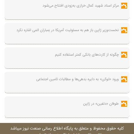
مرکز اسناد شهید کمال خرازی به‌زودی افتتاح می‌شود
نخست‌وزیر ژاپن باز هم به مسئولیت آمریکا در بمباران اتمی اشاره نکرد
چگونه از کارت‌های بانکی کمتر استفاده کنیم
ورود «توکن» به دایره بدهی‌ها و مطالبات تامین اجتماعی
طوفان «دلفین» در ژاپن
کليه حقوق محفوظ و متعلق به پايگاه اطلاع رسانی صنعت نيوز ميباشد