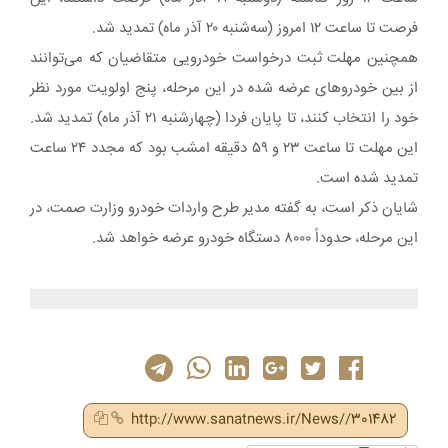
فرصت تا ساعت ١٢ امروز (سه‌شنبه ٢٠ آذر ماه) تمدید شد.
همچنین مهلت ثبت درخواست خودرویی متقاضیان که می‌توانند
از بین خودروهای عرضه شده در این مرحله، پنج اولویت مورد نظر
خود را انتخاب کنند، تا پایان فردا (چهارشنبه ٢١ آذر ماه) تمدید شد.
این مهلت تا ساعت ٢٣ و ۵٩ دقیقه امشب بود که مجدد ٢۴ ساعت
تمدید شده است.
شایان ذکر است، به گفته مدیر طرح واردات خودرو وزارت صمت، در
این مرحله، حدوداً ٨٠٠٠ دستگاه خودرو عرضه خواهد شد.
http://www.sanatnews.ir/News//301482