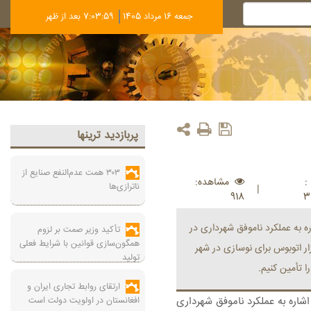
جمعه 16 مرداد 1405
7:04:00 بعد از ظهر
پربازديد ترينها
۳۰۳ همت عدم‌النفع صنایع از
:
مشاهده:
ناترازی‌ها
|
918
3
ه به عملکرد ناموفق شهرداری در
تأکید وزیر صمت بر لزوم
همگون‌سازی قوانین با شرایط فعلی
‌ و نقل شهری پایتخت، گفت: به ۶ تا ۷ هزار اتوبوس برای نوسازی در شهر
تولید
ا تأمین کنیم.
ارتقای روابط تجاری ایران و
شاره به عملکرد ناموفق شهرداری
افغانستان در اولویت دولت است