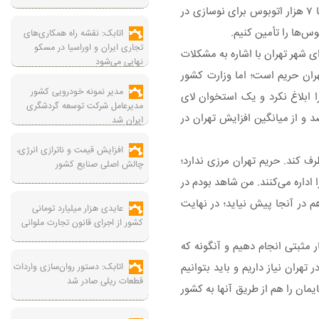
در بخش حمل‌ و نقل شهری پایتخت، گفت: به ۶ تا ۷ هزار اتوبوس برای نوسازی در
وس‌ها را تأمین کنیم.
اتابک: نقشه راه همکاری‌های
تجاری ایران و اوراسیا در مسکو
 شهر تهران با اشاره به مشکلات
نهایی می‌شود
ران حریم است؛ اما وزارت کشور
مدیر نمونه خودرویی کشور
 ابلاغ نکرد و یک استخوان لای
مدیرعامل شرکت توسعه گردشگری
 و از میانگین افزایش تهران در
ایران شد
افزایش قیمت و ناترازی انرژی،
رف کند. حریم تهران مرزی ندارد؛
چالش اصلی صنایع کشور
اداره می‌کنند. من شاهد بودم در
 در آنجا پیش نیاید؛ در نهایت
عایدی هزار میلیارد تومانی
کشور از اجرای قانون تجارت ملوانی
ر مثبتی انجام دهیم و آنگونه که
ی تولید داخلی خودرو در ماه بیشتر از ۵۰ اتوبوس نتوانستند به ما بدهند. ما به ۶۰۰۰ تا ۷۰۰۰ اتوبوس در تهران نیاز داریم و باید بتوانیم
اتابک: دستور روان‌سازی واردات
قطعات ریلی صادر شد
مان را هم از طریق آنها به کشور