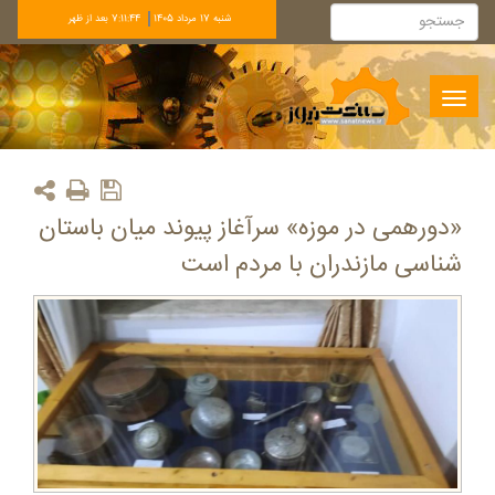
شنبه 17 مرداد 1405
7:11:44 بعد از ظهر
Toggle
navigation
«دورهمی در موزه» سرآغاز پیوند میان باستان
شناسی مازندران با مردم است