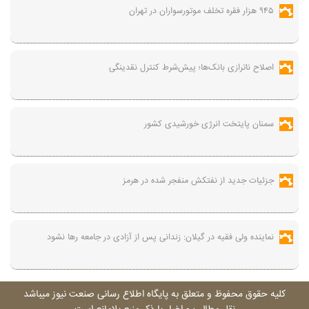
۹۴۵ هزار فقره تخلف موتورسواران در تهران
اصلاح ناترازی بانک‌ها؛ پیش‌شرط کنترل نقدینگی
سمنان پایتخت انرژی خورشیدی کشور
جزئیات جدید از نفتکش منفجر شده در هرمز
نماینده ولی فقیه در گیلان: زندانی پس از آزادی در جامعه رها نشود
کليه حقوق محفوظ و متعلق به پايگاه اطلاع رسانی صنعت نيوز ميباشد