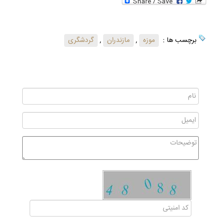
برچسب ها :
موزه
,
مازندران
,
گردشگری