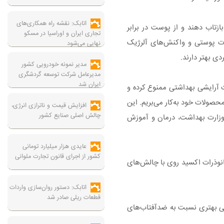
اتابک: نقشه راه همکاری‌های
زتاب دهند و از پوست در برابر
تجاری ایران و اوراسیا در مسکو
حریکات پوستی و واکنش‌های آلرژیک
نهایی می‌شود
ی بهتر دارند.
مدیر نمونه خودرویی کشور
مدیرعامل شرکت توسعه گردشگری
ایران شد
ات آرایشی بهداشتی ممنوع کرده و
 محصولات خود به‌کار می‌بریم. این
افزایش قیمت و ناترازی انرژی،
چالش اصلی صنایع کشور
 وزارت بهداشت، درمان و آموزش
عایدی هزار میلیارد تومانی
کشور از اجرای قانون تجارت ملوانی
ن نانومواد توضیح داد: از سال ۱۳۹۶ به دلیل تحریم‌ها، واردات نانوذرات اکسید روی با چالش‌های
اتابک: دستور روان‌سازی واردات
قطعات ریلی صادر شد
فظتی بهتری نسبت به ضدآفتاب‌های