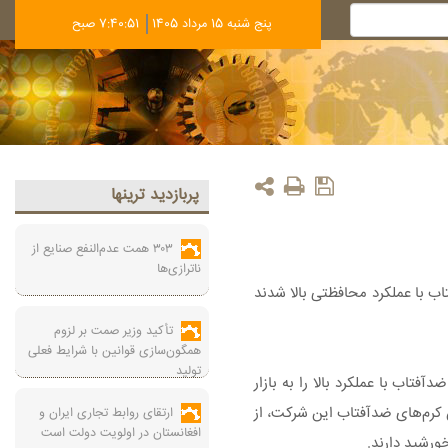
پنج شنبه 15 مرداد 1405
7:40:51 صبح
پربازديد ترينها
۳۰۳ همت عدم‌النفع صنایع از
ناترازی‌ها
اب با عملکرد محافظتی بالا شدند
تأکید وزیر صمت بر لزوم
همگون‌سازی قوانین با شرایط فعلی
تولید
فتاب با عملکرد بالا را به بازار
ن کرم‌های ضدآفتاب این شرکت، از
ارتقای روابط تجاری ایران و
افغانستان در اولویت دولت است
ورشید دارند.