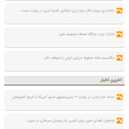
راه‌اندازی دوباره تالار دوم ارزی؛ تشکیل کمیته ارزی در وزارت صمت
اتابک: نباید جایگاه اصناف تضعیف شود
مکانیسم ماشه خطوط دریایی ایران را متوقف نکرد
آخرين اخبار
حذف نام ترامپ در روایت ۳ رئیس‌جمهور اسبق آمریکا از تاریخ کشورشان
فراخوان اهدای خون برای تأمین نیاز بیماران سرطانی در شیراز