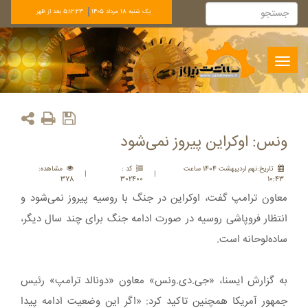
يک شنبه 18 مرداد 1405
5:12:23 بعد از ظهر
Toggle
navigation
ونس: اوکراین پیروز نمی‌شود
تاريخ:نهم ارديبهشت 1404 ساعت
کد :
مشاهده:
|
|
378
302400
10:43
معاون ترامپ گفت، اوکراین در جنگ با روسیه پیروز نمی‌شود و
انتظار فروپاشی روسیه در صورت ادامه جنگ برای چند سال دیگر،
ساده‌لوحانه است.
به گزارش ایسنا، «جی.دی.ونس» معاون «دونالد ترامپ» رئیس
جمهور آمریکا همچنین تاکید کرد: «اگر این وضعیت ادامه پیدا