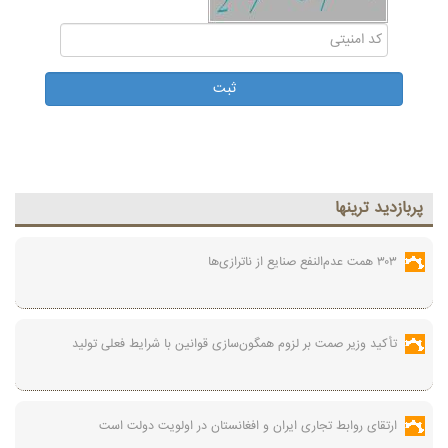
پربازديد ترينها
۳۰۳ همت عدم‌النفع صنایع از ناترازی‌ها
تأکید وزیر صمت بر لزوم همگون‌سازی قوانین با شرایط فعلی تولید
ارتقای روابط تجاری ایران و افغانستان در اولویت دولت است