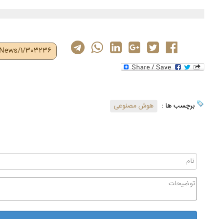
r/News/1/303236
برچسب ها :
هوش مصنوعی