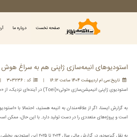
صفحه نخست
درباره ما
آر
استودیوهای انیمه‌سازی ژاپنی هم به سراغ هوش 
تاريخ:سی ام ارديبهشت 1404 ساعت 16:12
|
کد : 303236
|
استودیوی ژاپنی انیمیشن‌سازی «توئی»(Toei) در آینده‌ای نزدیک، از «هوش مصنوعی» برای تولید انیمه‌های خود استفاده می‌کند.
است و پروژه‌های متعددی را در دست تولید دارد. با این حال، ممکن است