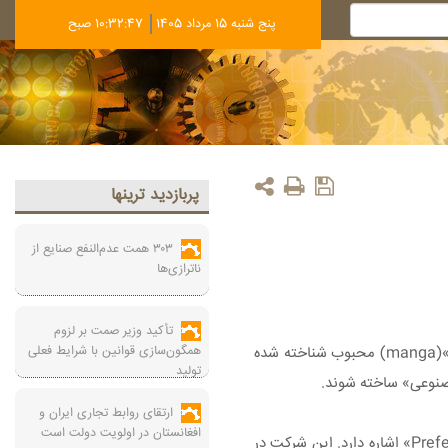
پنج شنبه 15 مرداد 1405
10:32:47 صبح
پربازديد ترينها
۳۰۳ همت عدم‌النفع صنایع از
ناترازی‌ها
تأکید وزیر صمت بر لزوم
همگون‌سازی قوانین با شرایط فعلی
به گزارش ایسنا، اگر از علاقه‌مندان به انیمه هستید، احتمالا با «استودیو انیمیشن توئی» آشنایی دارید. این استودیو بیشتر به اقتباس از «مانگاهای»(manga) محبوب شناخته شده
تولید
مصنوعی» ساخته شوند.
ارتقای روابط تجاری ایران و
افغانستان در اولویت دولت است
به نقل گیزمودو، در گزارش مالی سال ۲۰۲۴ تا ۲۰۲۵ این استودیو، بخشی به سرمایه‌گذاری نامشخص این استودیو در شرکت ژاپنی «Preferred Networks» اشاره دارد. این شرکت در