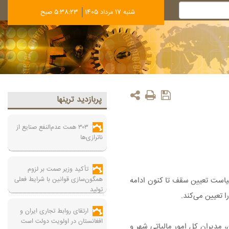
شنبه 17 مرداد 1405
5:38:24 صبح
پربازديد ترينها
۳۰۳ همت عدم‌النفع صنایع از
ناترازی‌ها
تأکید وزیر صمت بر لزوم
همگون‌سازی قوانین با شرایط فعلی
مایت از مستاجران، دولت سقف افزایش اجاره بها را ۲۵ درصد تعیین کرد و سیاست تعیین سقف تا کنون ادامه
تولید
 تعیین می‌کند.
ارتقای روابط تجاری ایران و
افغانستان در اولویت دولت است
 شهرسازی استان، مدیران کل امور مالیاتی شهر و