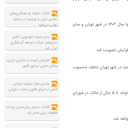
اتابک: نقشه راه همکاری‌های
تجاری ایران و اوراسیا در مسکو
رضا خالقی مدیرکل راه و شهرسازی استان تهران در این خصوص گفته است: این جلسه پیرو مصوبات شورای مسکن به منظور تعیین سقف اجاره بها سال ۱۴۰۴ در شهر تهران و سایر
نهایی می‌شود
مدیر نمونه خودرویی کشور
مدیرعامل شرکت توسعه گردشگری
ایران شد
افزایش قیمت و ناترازی انرژی،
چالش اصلی صنایع کشور
کرد: باتوجه به تصمیم و مصوب شدن میزان نرخ رشد اجاره بها در سال ۱۴۰۴ مطابق با قانون افزایش نرخ اجاره بها بیش از ۲۵ درصد در شهر تهران تخلف محسوب
عایدی هزار میلیارد تومانی
کشور از اجرای قانون تجارت ملوانی
مدیرکل راه و شهرسازی استان تهران تاکید کرد: در صورتی که مالک بیش از نرخ تعیین شده واحد مسکونی خود را به مستاجر اجاره دهد، مستاجر می‌تواند تا ۵ سال از مالک در شورای
اتابک: دستور روان‌سازی واردات
قطعات ریلی صادر شد
واهد شد.