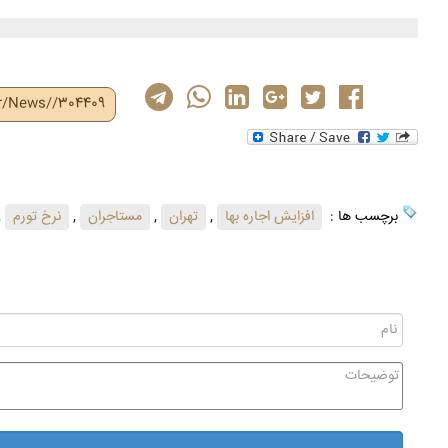
ir/News//304409
برچسب ها :
افزایش اجاره‌ بها
,
تهران
,
مستاجران
,
نرخ تورم
,