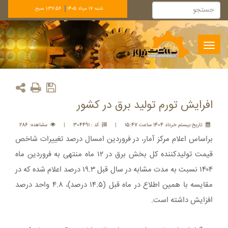
شنبه 17 مرداد 1405
1:37:56 صبح
Toggle
navigation
افرایش تورم تولید برق در کشور
تاريخ:بيستم خرداد 1404 ساعت 15:47
|
کد : 304491
|
مشاهده: 286
براساس اعلام مرکز آمار، در فروردین امسال درصد تغییرات شاخص
قیمت تولیدکننده کل بخش برق در ۱۲ ماه منتهی به فروردین ماه
۱۴۰۴ نسبت به مدت مشابه در سال قبل ۱۹.۳ درصد اعلام شده که در
مقایسه با همین اطلاع در ماه قبل (۱۴.۵ درصد)، ۴.۸ واحد درصد
افزایش داشته است.